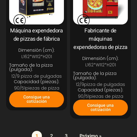
Máquina expendedora
Fabricante de
de pizzas de fábrica
máquinas
expendedoras de pizza
Dimensión (cm):
L162*W112*H201
Dimensión (cm):
L162*W112*H201
Tamaño de la pizza
(pulgada):
Tamaño de la pizza
12/9 pizza de pulgadas
(pulgada):
Capacidad (piezas):
12/9pizza de pulgadas
90/51piezas de pizza
Capacidad (piezas):
90/51piezas de pizza
Consigue una
cotización
Consigue una
cotización
1
2
3
Próximo »