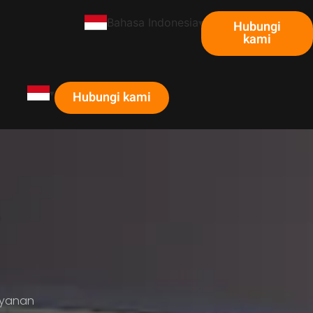
Bahasa Indonesia
Hubungi
Q
kami
Hubungi kami
r
u
ayanan