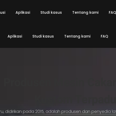
usi
Aplikasi
Studi kasus
Tentang kami
FA
Aplikasi
Studi kasus
Tentang kami
FAQ
Produsen Mesin Caka
Kustom Terpad
u, didirikan pada 2015, adalah produsen dan penyedia l