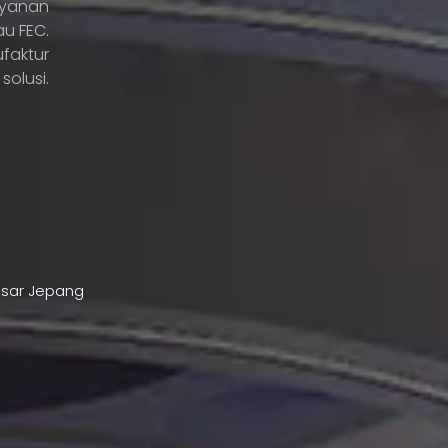
ayanan
u FEC.
faktur
solusi.
asar Jepang