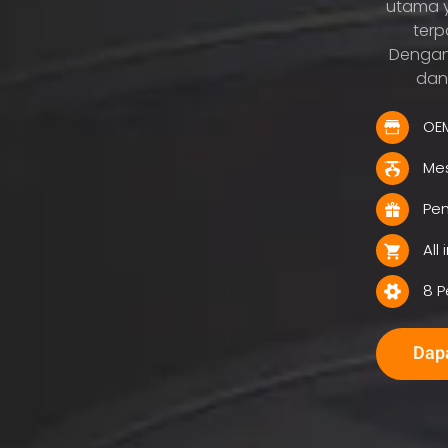
utama y
terp
Dengan
dan
OE
Mes
Pem
All
8 P
Dapa