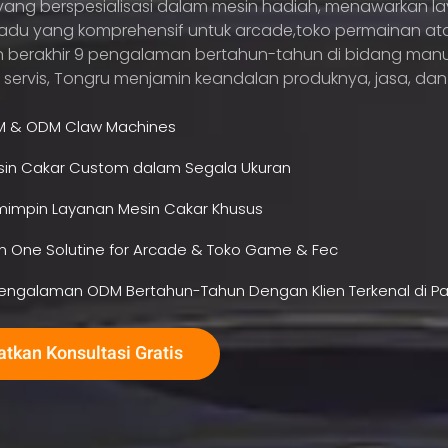
ang berspesialisasi dalam mesin hadiah, menawarkan l
adu yang komprehensif untuk arcade,toko permainan ata
 berakhir 9 pengalaman bertahun-tahun di bidang manu
 servis, Tongru menjamin keandalan produknya, jasa, dan 
M &
ODM Claw Machines
in Cakar Custom dalam Segala Ukuran
impin Layanan Mesin Cakar Khusus
 in One Solutine for Arcade
& Toko Game &
Fec
engalaman ODM Bertahun-Tahun Dengan Klien Terkenal di P
tkan Konsultasi Gratis