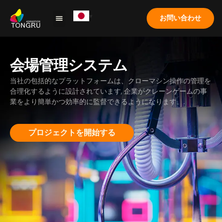
お問い合わせ
クレーンゲーム
ソリューション
応用
ケーススタディ
私たちについて
よくある質問
会場管理システム
当社の包括的なプラットフォームは、クローマシン操作の管理を
合理化するように設計されています, 企業がクレーンゲームの事
業をより簡単かつ効率的に監督できるようになります。.
プロジェクトを開始する