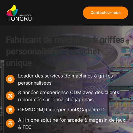
Contactez-nous
Fabricant de machines à griffes
personnalisées à guichet
unique
Leader des services de machines à griffes
personnalisées
8 années d'expérience ODM avec des clients
renommés sur le marché japonais
OEM&ODM,R indépendant&Capacité D
All in one solutine for arcade
& magasin de jeux
& FEC