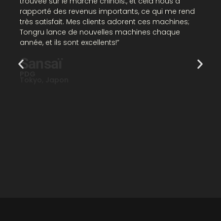
trouvée sur le marché chinois., et cela nous a
rapporté des revenus importants, ce qui me rend
très satisfait. Mes clients adorent ces machines;
Tongru lance de nouvelles machines chaque
année, et ils sont excellents!”
Sansaï
PDG
Tokyo, Japon