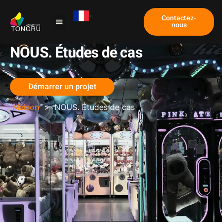
Contactez-
nous
Machine à griffes
Étude de cas
À propos de nous
NOUS. Études de cas
Démarrer un projet
Maison
>
NOUS. Études de cas