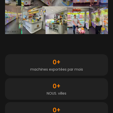
0
+
machines exportées par mois
0
+
NOUS. villes
0
+