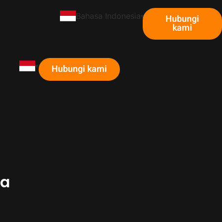
Bahasa Indonesia
Hubungi
Q
kami
Hubungi kami
da