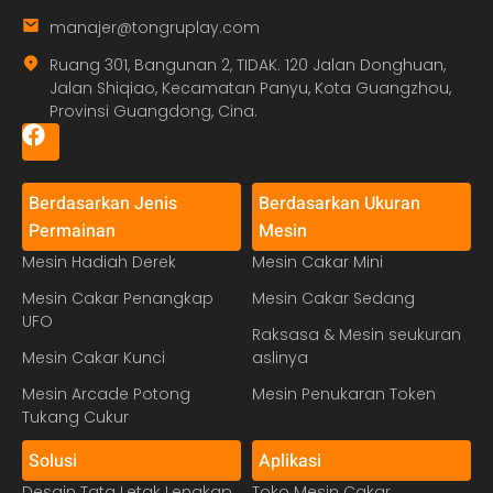
manajer@tongruplay.com
Ruang 301, Bangunan 2, TIDAK. 120 Jalan Donghuan,
Jalan Shiqiao, Kecamatan Panyu, Kota Guangzhou,
Provinsi Guangdong, Cina.
Berdasarkan Jenis
Berdasarkan Ukuran
Permainan
Mesin
Mesin Hadiah Derek
Mesin Cakar Mini
Mesin Cakar Penangkap
Mesin Cakar Sedang
UFO
Raksasa & Mesin seukuran
Mesin Cakar Kunci
aslinya
Mesin Arcade Potong
Mesin Penukaran Token
Tukang Cukur
Solusi
Aplikasi
Desain Tata Letak Lengkap
Toko Mesin Cakar