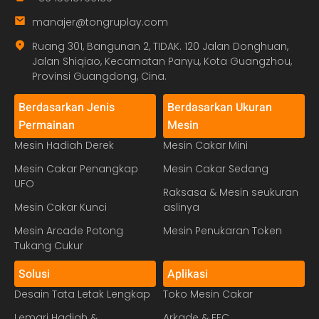
manajer@tongruplay.com
Ruang 301, Bangunan 2, TIDAK. 120 Jalan Donghuan,
Jalan Shiqiao, Kecamatan Panyu, Kota Guangzhou,
Provinsi Guangdong, Cina.
Berdasarkan Jenis
Berdasarkan Ukuran
Permainan
Mesin
Mesin Hadiah Derek
Mesin Cakar Mini
Mesin Cakar Penangkap
Mesin Cakar Sedang
UFO
Raksasa & Mesin seukuran
Mesin Cakar Kunci
aslinya
Mesin Arcade Potong
Mesin Penukaran Token
Tukang Cukur
Solusi
Aplikasi
Desain Tata Letak Lengkap
Toko Mesin Cakar
Lemari Hadiah &
Arkade & FEC