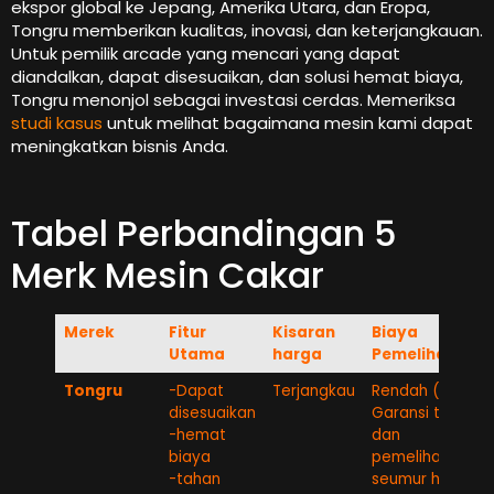
ekspor global ke Jepang, Amerika Utara, dan Eropa,
Tongru memberikan kualitas, inovasi, dan keterjangkauan.
Untuk pemilik arcade yang mencari yang dapat
diandalkan, dapat disesuaikan, dan solusi hemat biaya,
Tongru menonjol sebagai investasi cerdas. Memeriksa
studi kasus
untuk melihat bagaimana mesin kami dapat
meningkatkan bisnis Anda.
Tabel Perbandingan 5
Merk Mesin Cakar
Merek
Fitur
Kisaran
Biaya
Utama
harga
Pemeliharaan
Tongru
-Dapat
Terjangkau
Rendah (1-
disesuaikan
Garansi tahun
-hemat
dan
biaya
pemeliharaan
-tahan
seumur hidup)