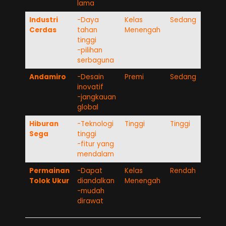
lama
Industri
-Daya
Kelas
Sedang
Cerdas
tahan
Menengah
tinggi
-pilihan
serbaguna
Andamiro
-Desain
Premi
Sedang
inovatif
-jangkauan
global
Hiburan
-Teknologi
Tinggi
Tinggi
Sega
tinggi
-fitur yang
mendalam
Permainan
-Dapat
Kelas
Rendah
Tolok Ukur
diandalkan
Menengah
-mudah
dirawat