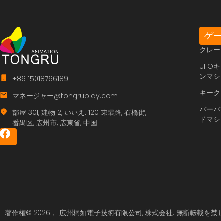
ゲ
クレー
UFO
ンマシ
+86 15018766189
キーク
マネージャー@tongruplay.com
バーバ
部屋 301, 建物 2, いいえ. 120 東環路, 石橋街,
ドマシ
番禺区, 広州市, 広東省, 中国.
著作権© 2026， 広州桐如電子技術有限公司, 株式会社. 無断転載を禁