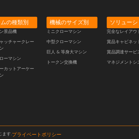
ームの種類別
機械のサイズ別
ソリューシ
ン景品機
ミニクローマシン
完全なレイアウ
キャッチャークレー
中型クローマシン
賞品キャビネット
ン
巨人 & 等身大マシン
賞品調達サービ
ローマシン
トークン交換機
マネジメントシ
ーカットアーケー
ン
じます.
プライベートポリシー