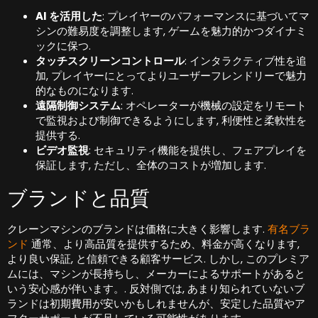
AI を活用した
: プレイヤーのパフォーマンスに基づいてマ
シンの難易度を調整します, ゲームを魅力的かつダイナミ
ックに保つ.
タッチスクリーンコントロール
: インタラクティブ性を追
加, プレイヤーにとってよりユーザーフレンドリーで魅力
的なものになります.
遠隔制御システム
: オペレーターが機械の設定をリモート
で監視および制御できるようにします, 利便性と柔軟性を
提供する.
ビデオ監視
: セキュリティ機能を提供し、フェアプレイを
保証します, ただし、全体のコストが増加します.
ブランドと品質
クレーンマシンのブランドは価格に大きく影響します.
有名ブラ
ンド
通常、より高品質を提供するため、料金が高くなります,
より良い保証, と信頼できる顧客サービス. しかし, このプレミア
ムには、マシンが長持ちし、メーカーによるサポートがあると
いう安心感が伴います。. 反対側では, あまり知られていないブ
ランドは初期費用が安いかもしれませんが、安定した品質やア