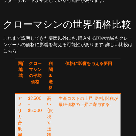
フターサポートが不足している可能性があります.
クローマシンの世界価格比較
これまで説明してきた要因以外にも, 購入する国や地域もクレー
ンゲームの価格に影響を与える可能性があります. 詳しい比較は
こちら:
国/
クロー
税
価格に影響を与える要因
地
マシン
関
域
の平均
&
価格
送
料
ア
$2,500
高
生産コストの上昇, 送料, 関税が
メ
-
い
最終価格の上昇に寄与する.
リ
$5,000
(関
カ
税
合
や
衆
送
国
料