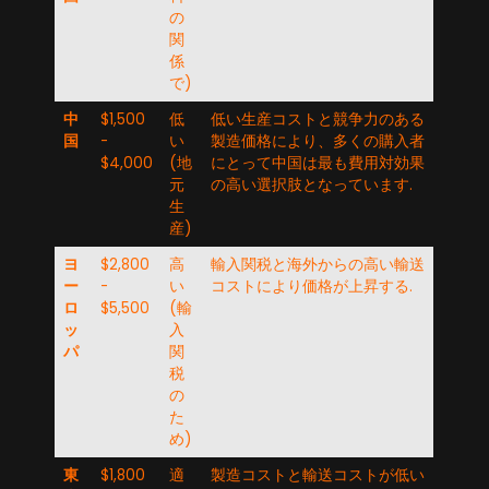
の
関
係
で)
中
$1,500
低
低い生産コストと競争力のある
国
-
い
製造価格により、多くの購入者
$4,000
(地
にとって中国は最も費用対効果
元
の高い選択肢となっています.
生
産)
ヨ
$2,800
高
輸入関税と海外からの高い輸送
ー
-
い
コストにより価格が上昇する.
ロ
$5,500
(輸
ッ
入
パ
関
税
の
た
め)
東
$1,800
適
製造コストと輸送コストが低い