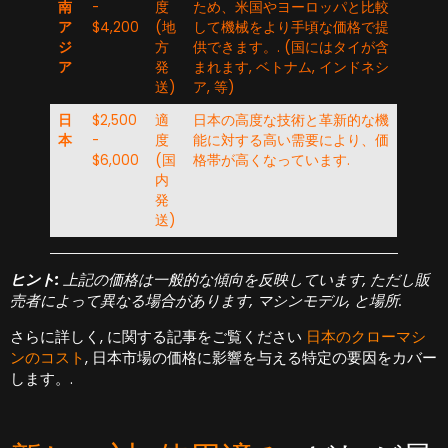
南
-
度
ため、米国やヨーロッパと比較
ア
$4,200
(地
して機械をより手頃な価格で提
ジ
方
供できます。. (国にはタイが含
ア
発
まれます, ベトナム, インドネシ
送)
ア, 等)
日
$2,500
適
日本の高度な技術と革新的な機
本
-
度
能に対する高い需要により、価
$6,000
(国
格帯が高くなっています.
内
発
送)
ヒント:
上記の価格は一般的な傾向を反映しています, ただし販
売者によって異なる場合があります, マシンモデル, と場所.
さらに詳しく, に関する記事をご覧ください
日本のクローマシ
ンのコスト
, 日本市場の価格に影響を与える特定の要因をカバー
します。.