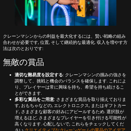
クレーンマシンからの利益を最大化するには、賢い戦略の組み
合わせが必要です, 位置, そして継続的な最適化. 収入を増やす方
法は次のとおりです:
無敵の賞品
適切な難易度を設定する
: クレーンマシンの掴みの強さを
調整して、挑戦と機会のバランスを確保します. これによ
り、プレイヤーは常に興味を持ち、希望を持ち続けるこ
とができます.
多彩な賞品をご用意
: さまざまな賞品を取り揃えておりま
す, おもちゃなどの, エレクトロニクス, またはギフトカー
ド, さまざまな顧客の好みにアピールするため. 選択肢が
増えるほど, さまざまなプレイヤーを引き付ける可能性が
高くなります. 心配しないで, これらをチェックしてくだ
さい
クリエイティブなクレーンゲームの賞品のアイデア