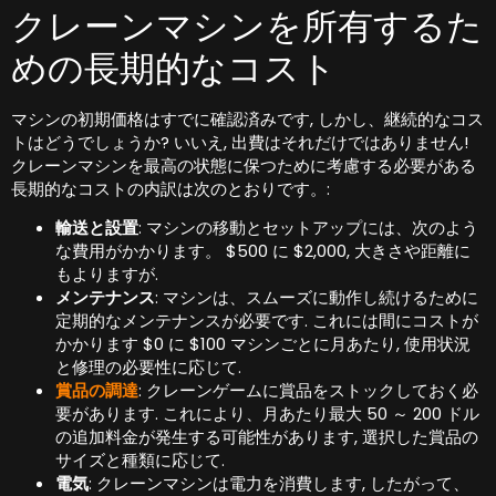
クレーンマシンを所有するた
めの長期的なコスト
マシンの初期価格はすでに確認済みです, しかし、継続的なコス
トはどうでしょうか? いいえ, 出費はそれだけではありません!
クレーンマシンを最高の状態に保つために考慮する必要がある
長期的なコストの内訳は次のとおりです。:
輸送と設置
: マシンの移動とセットアップには、次のよう
な費用がかかります。 $500 に $2,000, 大きさや距離に
もよりますが.
メンテナンス
: マシンは、スムーズに動作し続けるために
定期的なメンテナンスが必要です. これには間にコストが
かかります $0 に $100 マシンごとに月あたり, 使用状況
と修理の必要性に応じて.
賞品の調達
: クレーンゲームに賞品をストックしておく必
要があります. これにより、月あたり最大 50 ～ 200 ドル
の追加料金が発生する可能性があります, 選択した賞品の
サイズと種類に応じて.
電気
: クレーンマシンは電力を消費します, したがって、