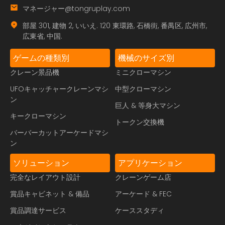
マネージャー@tongruplay.com
部屋 301, 建物 2, いいえ. 120 東環路, 石橋街, 番禺区, 広州市,
広東省, 中国.
ゲームの種類別
機械のサイズ別
クレーン景品機
ミニクローマシン
UFOキャッチャークレーンマシ
中型クローマシン
ン
巨人 & 等身大マシン
キークローマシン
トークン交換機
バーバーカットアーケードマシ
ン
ソリューション
アプリケーション
完全なレイアウト設計
クレーンゲーム店
賞品キャビネット & 備品
アーケード & FEC
賞品調達サービス
ケーススタディ