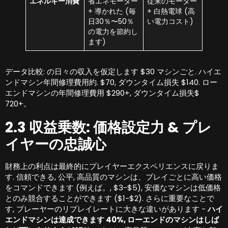
エネルギー消費
省エネモーター
従来のモーター
+ 導かれた (毎
+ 白熱電球 (高
日30％〜50％
い電力コスト)
の電力を節約し
ます)
データ比較: の日々の収入を仮定します $30 マシンごと. ハイエ
ンドマシン年間修理費用約. $70, ダウンタイム損失 $140. ロー
エンドマシンの年間修理費用 $290+, ダウンタイム損失$
720+。
2.3 収益乗数: 価格設定力 & プレ
イヤーの忠誠心
財務上の利点は最終的にプレイヤーエクスペリエンスに戻りま
す. 信頼できる, 公平, 高品質のマシンは、プレイごとに高い価格
をコマンドできます (例えば。, $3-$5), 安価なマシンは低価格
とのみ競合することができます ($1-$2). さらに重要なことで
す, プレーヤーのリプレイレートに大きな違いがあります -
ハイ
エンドマシンは達成できます 40%, ローエンドのマシンはしば