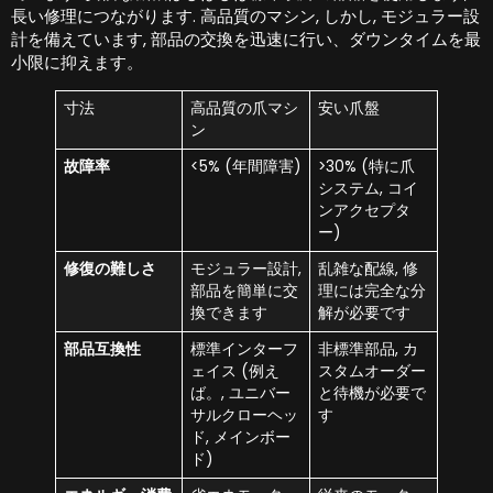
長い修理につながります. 高品質のマシン, しかし, モジュラー設
計を備えています, 部品の交換を迅速に行い、ダウンタイムを最
小限に抑えます。
寸法
高品質の爪マシ
安い爪盤
ン
故障率
<5% (年間障害)
>30% (特に爪
システム, コイ
ンアクセプタ
ー)
修復の難しさ
モジュラー設計,
乱雑な配線, 修
部品を簡単に交
理には完全な分
換できます
解が必要です
部品互換性
標準インターフ
非標準部品, カ
ェイス (例え
スタムオーダー
ば。, ユニバー
と待機が必要で
サルクローヘッ
す
ド, メインボー
ド)