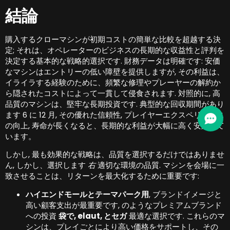
結論
購入するクローマシンが初期コストの簡単な比較を超越する決
定; それは、オペレーターのビジネスの長期的な収益性と評判を
決定する基本的な戦略的選択です. 財務データは明確です: 安価
なマシンはエントリーの低い障壁を提供しますが, その利益は、
イライラする経験のために、頻繁な修理やプレーヤーの解約か
ら隠されたコストによって一貫して侵食されます. 対照的に, 高
品質のマシンは、堅牢な長期投資です. 典型的な回収期間があり
ます 6 に 12 月, その優れた信頼性, プレイヤーエクスペリエンス
の向上, 寿命が長くなると、長期的な利益が大幅に高く安定して
います。
しかし, 最も効果的な戦略は、品質を選択するだけではありませ
ん, しかし、選択します
右
適切な環境の品質. マシンを会場に一
致させることは、リターンを最大化するために重要です:
ハイエンドモールとテーマパーク用
, ブランドイメージと
高い顧客支出が最重要です, のようなプレミアムブランド
への投資
袋で, elaut, とセガ
最適な選択です. これらのマ
シンは、プレイごとにより高い価格をサポートし、その