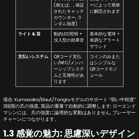
(例えば。, 保証
ーによって簡単
されたキャッチ
に解読されます
カウンター, ラ
ンダム強度)
ライト & 音
動的LED照明 +
基本的な電球 +
没入型の効果音
単調なアラート
サウンド
支払いシステム
QRコード支払
コインのみまた
い/NFC/メンバ
はシンプルな
ーシップシステ
QRコードモジ
ムと互換性があ
ュール
ります
場合: Kumasaka/Elaut/Tongruモデルのサポート “弱い中程度”
3段階の爪の強度, 賞品の重量で自動的に調整します; ローエンド
マシンには、爪の強度に論理的な変動はありません, プレーヤー
チャーンにつながります。
1.3 感覚の魅力: 思慮深いデザイン