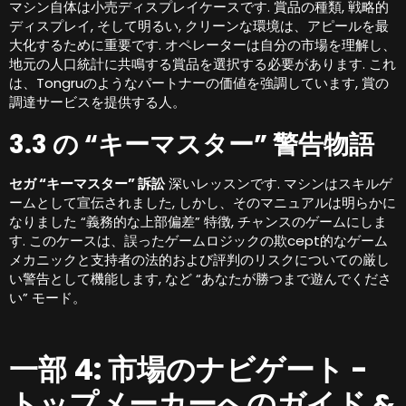
マシン自体は小売ディスプレイケースです. 賞品の種類, 戦略的
ディスプレイ, そして明るい, クリーンな環境は、アピールを最
大化するために重要です. オペレーターは自分の市場を理解し、
地元の人口統計に共鳴する賞品を選択する必要があります. これ
は、Tongruのようなパートナーの価値を強調しています, 賞の
調達サービスを提供する人。
3.3 の “キーマスター” 警告物語
セガ “キーマスター” 訴訟
深いレッスンです. マシンはスキルゲ
ームとして宣伝されました, しかし、そのマニュアルは明らかに
なりました “義務的な上部偏差” 特徴, チャンスのゲームにしま
す. このケースは、誤ったゲームロジックの欺cept的なゲーム
メカニックと支持者の法的および評判のリスクについての厳し
い警告として機能します, など “あなたが勝つまで遊んでくださ
い” モード。
一部 4: 市場のナビゲート -
トップメーカーへのガイド &