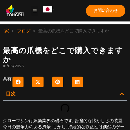
お問い合わせ
クレーンゲーム
ソリューション
応用
ケーススタディ
私たちについて
よくある質問
家
>
ブログ
>
最高の爪機をどこで購入できますか
最高の爪機をどこで購入できます
か
16/06/2025
共有:
目次
クローマシンは娯楽業界の礎石です, 普遍的な懐かしさの装置.
今日の競争力のある風景, しかし, 持続的な収益性は偶然のゲー