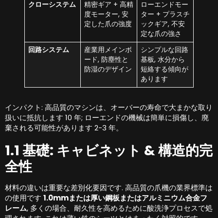
クローシステム
精密ギア + 高精
ローエンドモー
度モーター, 安
ター + プラスチ
定した爪の強度
ックギア, 不安
定な爪の強さ
回路システム
産業用メインボ
シンプルな回路
ード, 防塵性と
基板, 水分から
防湿のデザイン
短絡する傾向が
あります
インパクト: 高品質のマシンは、オーバーの寿命で大まかな取り
扱いに抵抗します 10 年; ローエンドの機械は簡単に損傷し、廃
棄される可能性があります 2-3 年。
1.1 基礎: キャビネット & 構造的完
全性
材料の違いは重要な差別化要因です. 高品質の爪機の業界標準は
の使用です
1.0mmまたは厚い鋼板またはアルミニウム合金フ
レーム
, 多くの場合、耐久性を高めるために酸洗浄プロセスで処