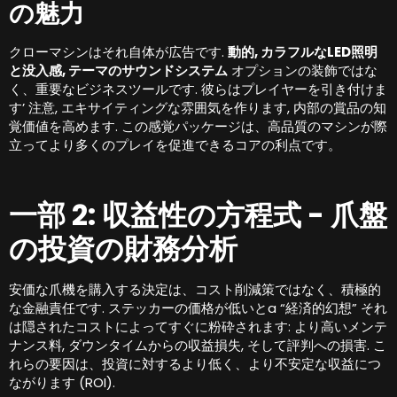
の魅力
クローマシンはそれ自体が広告です.
動的, カラフルなLED照明
と没入感, テーマのサウンドシステム
オプションの装飾ではな
く、重要なビジネスツールです. 彼らはプレイヤーを引き付けま
す’ 注意, エキサイティングな雰囲気を作ります, 内部の賞品の知
覚価値を高めます. この感覚パッケージは、高品質のマシンが際
立ってより多くのプレイを促進できるコアの利点です。
一部 2: 収益性の方程式 - 爪盤
の投資の財務分析
安価な爪機を購入する決定は、コスト削減策ではなく、積極的
な金融責任です. ステッカーの価格が低いとa “経済的幻想” それ
は隠されたコストによってすぐに粉砕されます: より高いメンテ
ナンス料, ダウンタイムからの収益損失, そして評判への損害. こ
れらの要因は、投資に対するより低く、より不安定な収益につ
ながります (ROI).