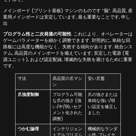
メインボード (プリント基板) マシンのものです “脳”. 高品質, 産
業用メインボードは安定しています, 最も重要なことです, 申し
出
プログラム性と二次発達の可能性
. これにより、オペレーターは
ゲームパラメーターを細かく調整できます. 対照的に, 単純な回
路板には高度な機能がなく、失敗する傾向があります. 統合シス
テム, 高品質のメインボードを備えています, 安定した電源 (電
源ユニット), および認定配線, 壊滅的な失敗を避けるために重要
です。
寸法
高品質の爪マシ
安い爪盤
ン
爪強度制御
プログラム可能
爪の強さまたは
な爪の強さ (強
単純な強い/弱
い/中/弱いセグ
い設定を修正し
メント化された
ました
調整)
つかむ論理
インテリジェン
機械的なランダ
トアルゴリズム
ム性, プレイヤ