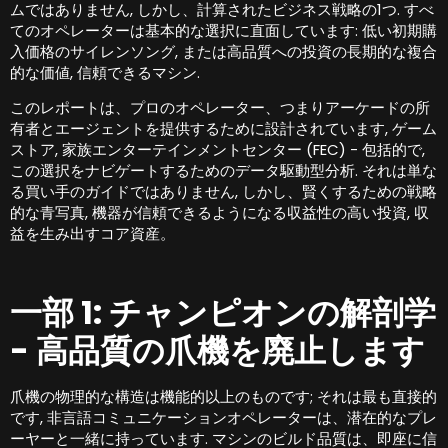
ムではありません, しかし、計算されたビジネス戦略の1つ. すべ
てのオペレーターは基本的な選択に直面しています: 低い初期購
入価格のサイレンソング, または高品質への投資の長期的な複合
的な価値, 信頼できるマシン.
このレポートは、プロのオペレーター、つまりアーケードの所
有者とエージェントを提供するために設計されています, ゲーム
ストア, 家族エンターテインメントセンター (FEC) - 包括的で,
この選択をナビゲートするためのデータ駆動型分析. それは単な
る買い手のガイドではありません, しかし、賢くするための戦略
的な青写真, 機器が信頼できるようになる収益性の高い投資, 収
益を生み出すコア資産。
一部 1: チャンピオンの解剖学
- 高品質の爪機を廃止します
爪機の物理的な構造は機能的以上のものです; それは最も直接的
です, 非言語コミュニケーションオペレーターは、潜在的なプレ
ーヤーと一緒に持っています. マシンのビルド品質は、即座に信