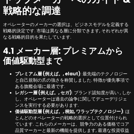
戦略的な調達
オペレーターのメーカーの選択は、ビジネスモデルを定義する
戦略的決定です. 市場は異なる層に分類できます, それぞれが異
なる戦略的目的を果たしています.
4.1 メーカー層: プレミアムから
価値駆動型まで
プレミアム層 (例えば。, elaut)
: 最先端のテクノロジー
と自己規制の爪の強さを称賛しました. 特徴が優先事項で
ある旗艦会場に最適です.
レガシー層 (例えば。, セガ)
: ブランド認知度が高い , しか
し、オペレーターは過去の論争に関してデューデリジェ
ンスを実行する必要があります.
価値駆動型層 (例えば。, 桐如, ワラップテクノロジー)
: ほ
とんどのオペレーターの戦略的選択として位置付けられ
ています. これらのメーカーは、競争力のある価格でコア
品質マーカーと最新の機能を提供します, 最適な投資収益