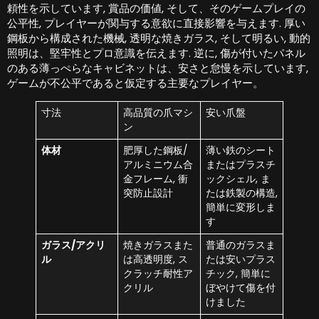
頼性を示しています, 賞品の価値, そして、そのゲームプレイの
公平性, プレイヤーが関与する意欲に直接影響を与えます. 厚い
鋼板から構成された機械, 透明な焼きガラス, そして明るい, 動的
照明は、堅牢性とプロ意識を伝えます. 逆に, 傷が付いたパネル
のある薄っぺらなキャビネットは、安さと怠慢を示しています,
ゲームが不公平であると仮定する主要なプレイヤー。
寸法
高品質の爪マシ
安い爪盤
ン
体材
肥厚した鋼板/
薄い鉄のシート
アルミニウム合
またはプラスチ
金フレーム, 衝
ックシェル, ま
突防止設計
たは鉄製の構造,
簡単に変形しま
す
ガラス/アクリ
焼きガラスまた
普通のガラスま
ル
は高透明度, ス
たは安いプラス
クラッチ耐性ア
チック, 簡単に
クリル
ぼやけて傷を付
けました