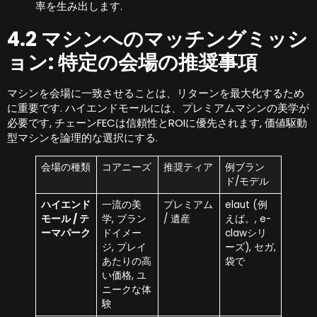
率を生み出します.
4.2 マシンへのマッチングミッシ
ョン: 特定の会場の推奨事項
マシンを会場に一致させることは、リターンを最大化するため
に重要です. ハイエンドモールには、プレミアムマシンの美学が
必要です, チェーンFECは信頼性とROIに優先されます, 価値駆動
型マシンを論理的な選択にする.
会場の種類
コアニーズ
推奨ティア
例ブラン
ド/モデル
ハイエンド
一流の美
プレミアム
elaut (例
モール / テ
学, ブラン
/ 遺産
えば。, e-
ーマパーク
ドイメー
clawシリ
ジ, プレイ
ーズ), セガ,
あたりの高
袋で
い価格, ユ
ニークな体
験