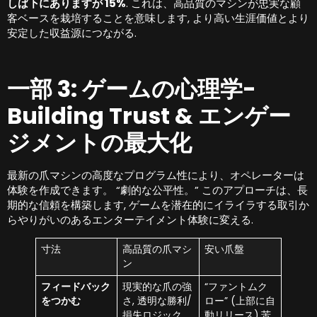
しば下にありますが 15%
. これは、高品質のマシンが忠実な顧
客ベースを栽培することを意味します, より高い生涯価値とより
安定した収益源につながる.
一部 3: ゲームの心理学-
Building Trust & エンゲー
ジメントの最大化
最新の爪マシンの高度なプログラム性により、オペレーターは
体験を作成できます。 “劇的な公平性。” このアプローチは、長
期的な信頼を構築します, ゲームを潜在的にイライラする取引か
らやりがいのあるエンターテイメント体験に変える.
寸法
高品質の爪マシ
安い爪盤
ン
フィードバック
現実的な爪の強
“ファントムク
をつかむ
さ, 透明な勝利/
ロー” (上部に自
損失ロジック
動リリース) 苦