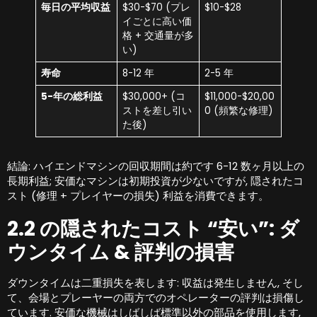
毎日の平均収益
$30-$70 (プレ
$10-$28
イごとに高い価
格 + 交通量が多
い)
寿命
8-12 年
2-5 年
5-年の総利益
$30,000+ (コ
$11,000-$20,00
ストを差し引い
0 (頻繁な修理)
た後)
結論: ハイエンドマシンの回収期間は約です 6-12 数ヶ月以上の
長期利益; 安価なマシンは初期投資が少ないですが, 隠されたコ
スト (修理 + プレイヤーの損失) 利益を消費できます。
2.2 の隠されたコスト “安い”: ダ
ウンタイム & 評判の損害
ダウンタイムは二重損失を表します: 収益は発生しません, そし
て、会場とプレーヤーの両方でのオペレーターの評判は損傷し
ています. 安価な機械はしばしば標準以外の部品を使用します,