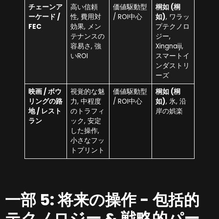
チェーンア
高い信頼
価値駆動型
桐如 (桐
ーケード /
性, 費用対
/ ROI中心
如)
, ワラッ
FEC
効果, メン
プテクノロ
テナンスの
ジー,
容易さ, 強
Xingnaiji,
いROI
スマートイ
ンダストリ
ーズ
映画 / ボウ
視覚的な魅
価値駆動型
桐如 (桐
リングの路
力, 中程度
/ ROI中心
如)
, 氷, 沿
地 / レスト
のトラフィ
岸の娯楽
ラン
ック, 安定
した操作,
小さなフッ
トプリント
一部 5: 将来の操作 - 包括的
テクノロジー & 戦略的パー