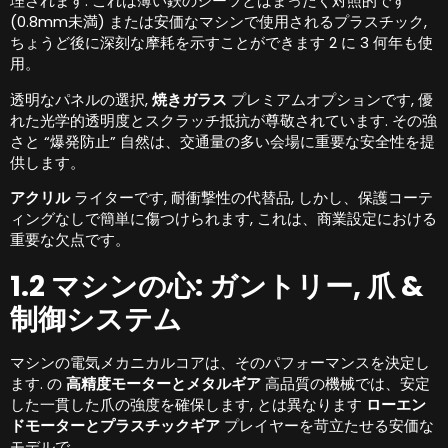
理されます. これは薄い鉄のシーツとはまったく対照的です
(0.8mm未満) または安価なマシンで使用されるプラスチック,
ちょうど後に深刻な摩耗を示すことができます 2 に 3 何年も使
用。
透明なパネルの選択,
焼きガラス
プレミアムオプションです, 優
れた光学的透明度とスクラッチ抵抗が尊敬されています. その強
さと “爆発防止” 自然は、交通量の多い会場に重要な安全性を提
供します。
アクリル
ライターです, 耐衝撃性の代替品, しかし、保護コーテ
ィングなしで簡単に傷つけられます, これは、商業設定における
重要な欠点です。
1.2 マシンの心: ガントリー, 爪 &
制御システム
マシンの電気メカニカルコアは、そのパフォーマンスを決定し
ます. の
高精度モーターとメタルギア
高品質の機械では、安定
した一貫した爪の強度を確保します, とは異なります
ローエン
ドモーターとプラスチックギア
プレイヤーを苛立たせる安価な
モデルで。