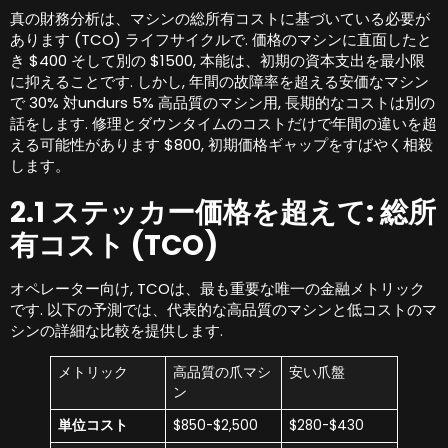
真の財務分析は、マシンの総所有コストに基づいている必要が
あります (TCO) ライフサイクルで. 価格のマシンに直面したと
き $400 そして別の $1500, 本能は、初期の資本支出を最小限
に抑えることです. しかし, 年間の故障率を超える安価なマシン
で 30% 対undurs 5% 高品質のマシン用, 長期的なコストは別の
話をします. 修理とダウンタイムのコストだけで年間の違いを超
える可能性があります $800, 初期価格ギャップをすばやく相殺
します。
2.1 ステッカー価格を超えて: 総所
有コスト (TCO)
オペレーター向け, TCOは、最も重要な唯一の金融メトリック
です. 以下の予測では、代表的な高品質のマシンと低コストのマ
シンの詳細な比較を提供します.
メトリック
高品質の爪マシ
安い爪盤
ン
単位コスト
$850-$2,500
$280-$430