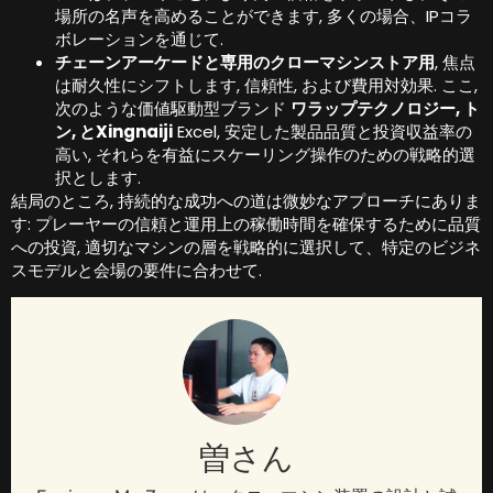
場所の名声を高めることができます, 多くの場合、IPコラ
ボレーションを通じて.
チェーンアーケードと専用のクローマシンストア用
, 焦点
は耐久性にシフトします, 信頼性, および費用対効果. ここ,
次のような価値駆動型ブランド
ワラップテクノロジー, ト
ン, とXingnaiji
Excel, 安定した製品品質と投資収益率の
高い, それらを有益にスケーリング操作のための戦略的選
択とします.
結局のところ, 持続的な成功への道は微妙なアプローチにありま
す: プレーヤーの信頼と運用上の稼働時間を確保するために品質
への投資, 適切なマシンの層を戦略的に選択して、特定のビジネ
スモデルと会場の要件に合わせて.
曽さん