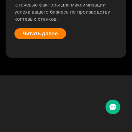
ключевые факторы для максимизации
успеха вашего бизнеса по производству
когтевых станков.
Читать далее
“Я отк