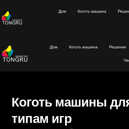
Дом
Коготь машина
Реше
Дом
Коготь машина
Решения
Ча
Коготь машины дл
типам игр