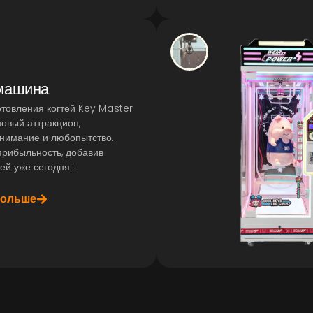
машина
товления когтей Key Master
новый аттракцион,
нимание и любопытство..
прибыльность, добавив
ей уже сегодня.!
больше