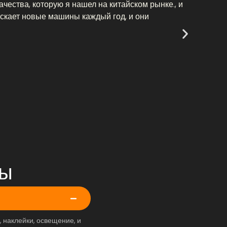
ачества, которую я нашел на китайском рынке., и
магази
ускает новые машины каждый год, и они
прибыл
Уил
Босс
Нью-Й
сы
 наклейки, освещение, и