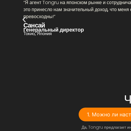
“Я агент Tongru на японском рынке и сотруднича
это принесло нам значительный доход, что меня
превосходны!”
Сансай
Генеральный директор
Токио, Япония
Ч
1. Можно ли нас
Да, Tongru предлагает и