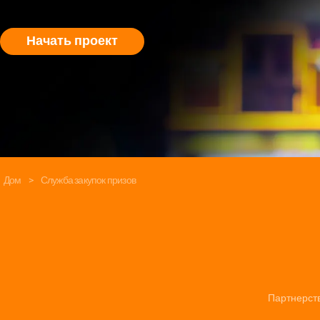
Начать проект
Дом
>
Служба закупок призов
Партнерст