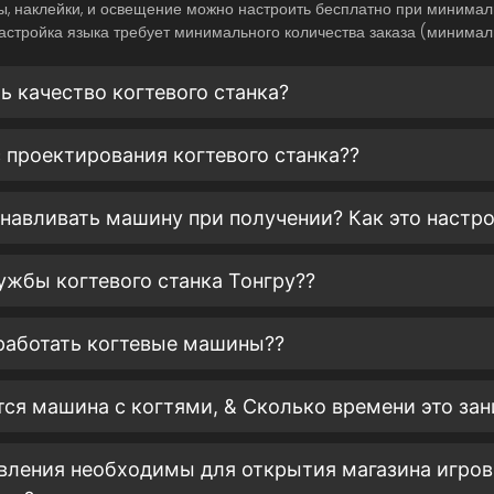
ы, наклейки, и освещение можно настроить бесплатно при минимал
настройка языка требует минимального количества заказа (минимал
ь качество когтевого станка?
с проектирования когтевого станка??
анавливать машину при получении? Как это настр
лужбы когтевого станка Тонгру??
работать когтевые машины??
ется машина с когтями, & Сколько времени это за
овления необходимы для открытия магазина игров