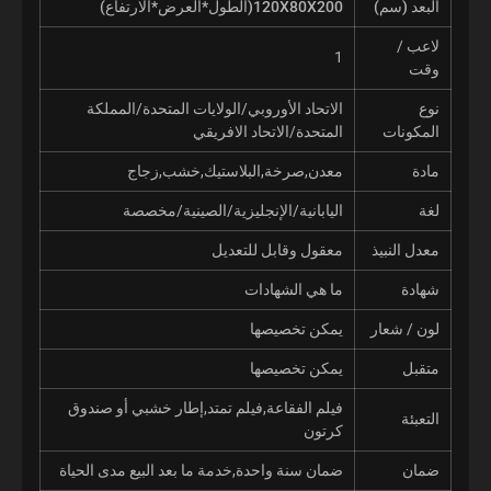
البعد (سم)
120X80X200(الطول*العرض*الارتفاع)
لاعب /
1
وقت
نوع
الاتحاد الأوروبي/الولايات المتحدة/المملكة
المكونات
المتحدة/الاتحاد الافريقي
مادة
معدن,صرخة,البلاستيك,خشب,زجاج
لغة
اليابانية/الإنجليزية/الصينية/مخصصة
معدل النبيذ
معقول وقابل للتعديل
شهادة
ما هي الشهادات
لون / شعار
يمكن تخصيصها
متقبل
يمكن تخصيصها
فيلم الفقاعة,فيلم تمتد,إطار خشبي أو صندوق
التعبئة
كرتون
ضمان
ضمان سنة واحدة,خدمة ما بعد البيع مدى الحياة