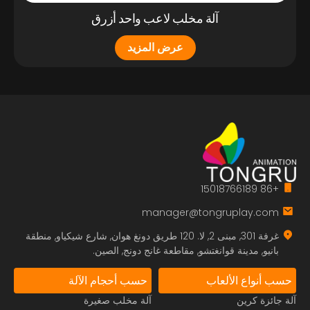
آلة مخلب لاعب واحد أزرق
عرض المزيد
+86 15018766189
manager@tongruplay.com
غرفة 301, مبنى 2, لا. 120 طريق دونغ هوان, شارع شيكياو, منطقة
بانيو, مدينة قوانغتشو, مقاطعة غانج دونج, الصين.
حسب أنواع الألعاب
حسب أحجام الآلة
آلة جائزة كرين
آلة مخلب صغيرة