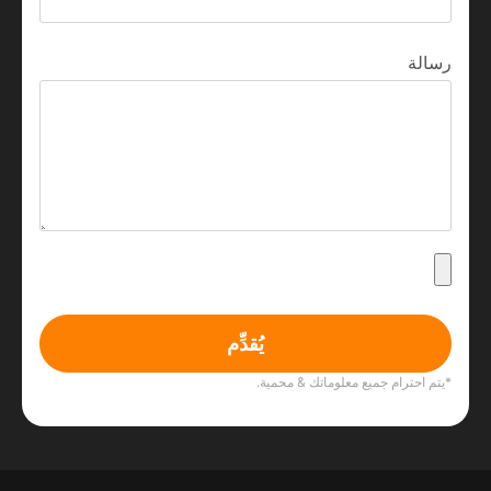
رسالة
يُقدِّم
*يتم احترام جميع معلوماتك & محمية.