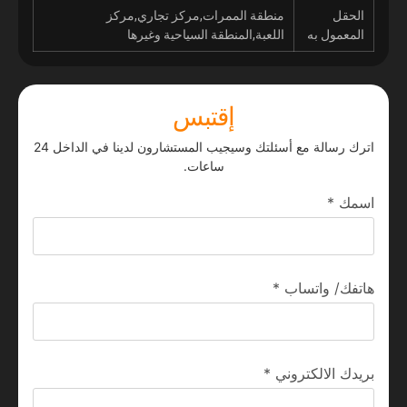
الحقل
منطقة الممرات,مركز تجاري,مركز
المعمول به
اللعبة,المنطقة السياحية وغيرها
إقتبس
اترك رسالة مع أسئلتك وسيجيب المستشارون لدينا في الداخل 24
ساعات.
اسمك
*
هاتفك/ واتساب
*
بريدك الالكتروني
*