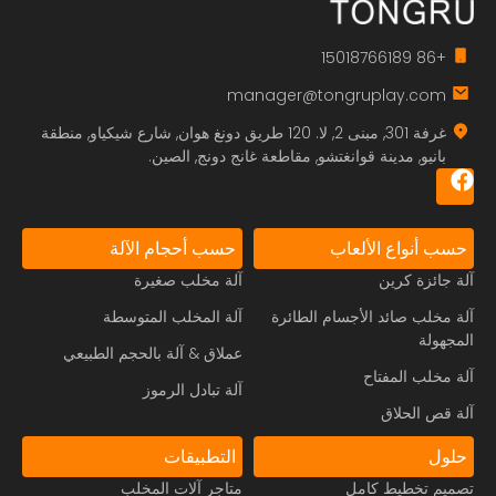
+86 15018766189
manager@tongruplay.com
غرفة 301, مبنى 2, لا. 120 طريق دونغ هوان, شارع شيكياو, منطقة
بانيو, مدينة قوانغتشو, مقاطعة غانج دونج, الصين.
حسب أنواع الألعاب
حسب أحجام الآلة
آلة جائزة كرين
آلة مخلب صغيرة
آلة مخلب صائد الأجسام الطائرة
آلة المخلب المتوسطة
المجهولة
عملاق & آلة بالحجم الطبيعي
آلة مخلب المفتاح
آلة تبادل الرموز
آلة قص الحلاق
حلول
التطبيقات
تصميم تخطيط كامل
متاجر آلات المخلب