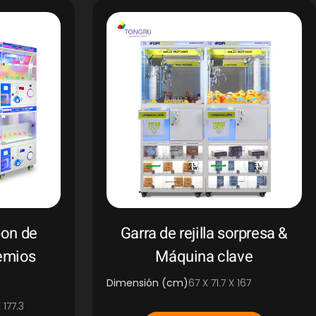
on de
Garra de rejilla sorpresa &
remios
Máquina clave
Dimensión (cm)
67 X 71.7 X 167
 177.3