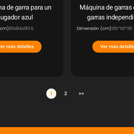
a de garra para un
Máquina de garras 
jugador azul
garras independ
(cm)
80x84x190.5
Dimensión (cm)
135*110*191
er más detalles
Ver más detall
1
2
>>