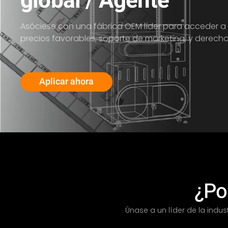
global / Agente
Asóciese con una fábrica OEM líder para acceder a
precios favorables, soporte de marketing, y derechos 
Aplicar ahora
¿Po
Únase a un líder de la indu