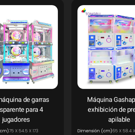
máquina de garras
Máquina Gashap
nsparente para 4
exhibición de p
jugadores
apilable
(cm)
75 X 54.5 X 173
Dimensión (cm)
65 X 58.4 X