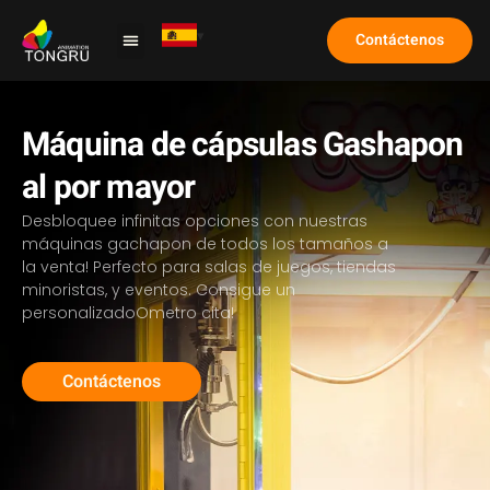
Contáctenos
Máquina de garra
Caso de estudio
Sobre nosotros
Preguntas frecuentes
Máquina de cápsulas Gashapon
al por mayor
Desbloquee infinitas opciones con nuestras
máquinas gachapon de todos los tamaños a
la venta! Perfecto para salas de juegos, tiendas
minoristas, y eventos. Consigue un
personalizado
O
metro
cita!
Contáctenos