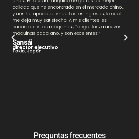
años.. Esta es la máquina de garras de mejor
a
calidad que he encontrado en el mercado chino.,
a
y nos ha aportado importantes ingresos, lo cual
T
me deja muy satisfecho. A mis clientes les
a
encantan estas máquinas.; Tongru lanza nuevas
s
máquinas cada año, y son excelentes!”
Sansái
J
director ejecutivo
N
Tokio, Japón
Preguntas frecuentes