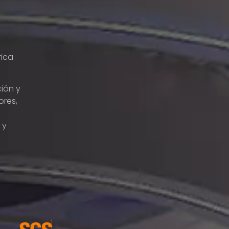
rica
ción y
dores
,
 y