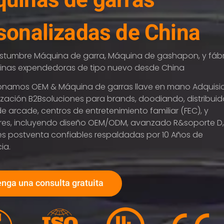
uinas de garras
sonalizadas de China
stumbre
Máquina de garra, Máquina de gashapon, y fáb
nas expendedoras de tipo nuevo desde China
ionamos
OEM & Máquina de garras llave en mano
Adquisi
ización B2B
soluciones
para
b
rands,
do
odiando
,
d
istribui
e arcade, centros de entretenimiento familiar (FEC), y
es, incluyendo diseño OEM/ODM, avanzado R&soporte D,
es postventa confiables respaldadas por 10 Años de
ia.
nga una consulta gratuita