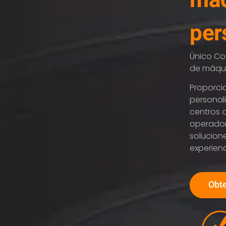
máq
per
Único
Co
de máqui
Proporc
personal
centros d
operador
solucion
experienc
Obte