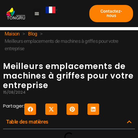
Contactez-
nous
Machine à griffes
Étude de cas
À propos de nous
Maison
>
Blog
>
Meilleurs emplacements de machines à griffes pour votre
entreprise
Meilleurs emplacements de
machines à griffes pour votre
entreprise
15/08/2024
Partager:
Table des matières