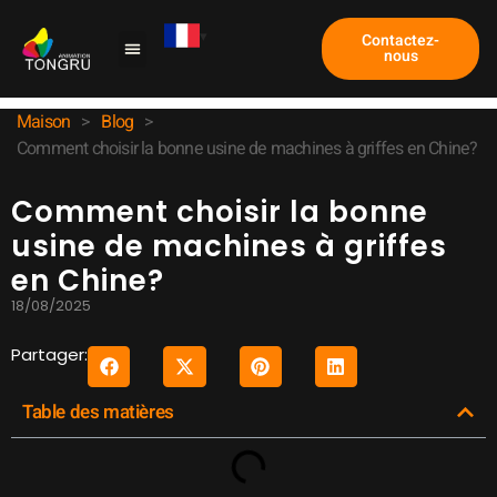
Contactez-
nous
Machine à griffes
Étude de cas
À propos de nous
Maison
>
Blog
>
Comment choisir la bonne usine de machines à griffes en Chine?
Comment choisir la bonne
usine de machines à griffes
en Chine?
18/08/2025
Partager:
Table des matières