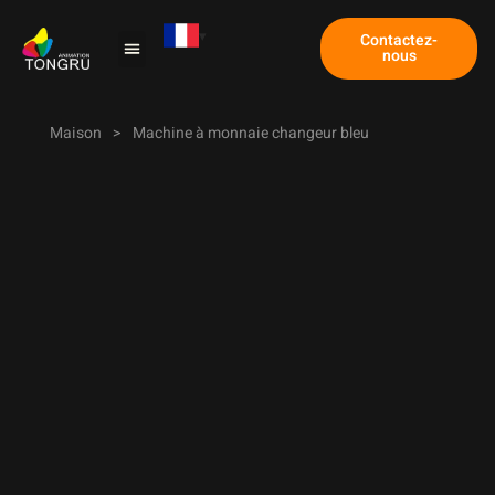
Contactez-
nous
Machine à griffes
Étude de cas
À propos de nous
Maison
>
Machine à monnaie changeur bleu