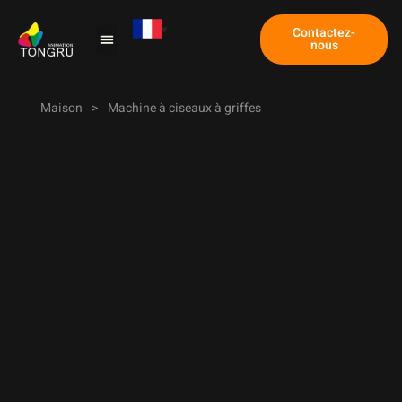
Contactez-
nous
Machine à griffes
Étude de cas
À propos de nous
Maison
>
Machine à ciseaux à griffes