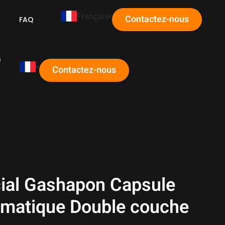
Français
Contactez-nous
FAQ
s
Contactez-nous
ial Gashapon Capsule
tomatique Double couche