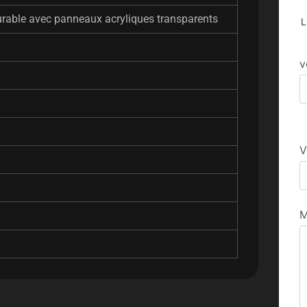
urable avec panneaux acryliques transparents
L
v
V
M