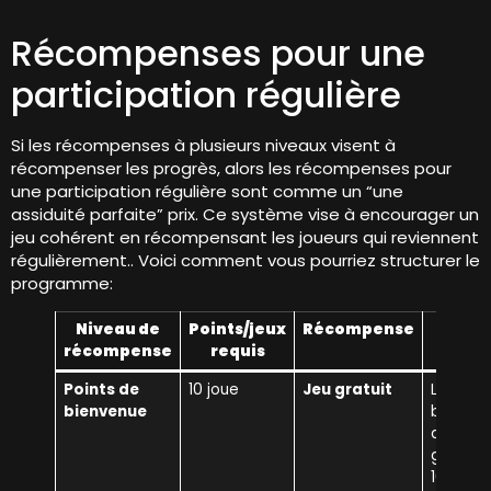
Récompenses pour une
participation régulière
Si les récompenses à plusieurs niveaux visent à
récompenser les progrès, alors les récompenses pour
une participation régulière sont comme un “une
assiduité parfaite” prix. Ce système vise à encourager un
jeu cohérent en récompensant les joueurs qui reviennent
régulièrement.. Voici comment vous pourriez structurer le
programme:
Niveau de
Points/jeux
Récompense
Remar
récompense
requis
Points de
10 joue
Jeu gratuit
Les joue
bienvenue
bénéfic
d'un jeu
gratuit 
10 jeux.