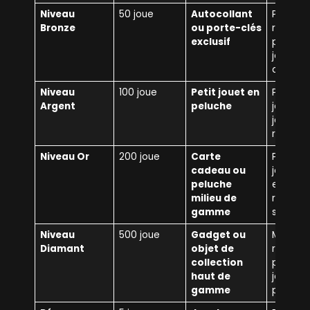
Niveau
50 joue
Autocollant
Premièr
Bronze
ou porte-clés
récomp
exclusif
pour les
joueurs
occasio
Niveau
100 joue
Petit jouet en
Pour les
Argent
peluche
joueurs 
jouent
réguliè
Niveau Or
200 joue
Carte
Pour les
cadeau ou
joueurs
peluche
engagés
milieu de
revienn
gamme
souvent
Niveau
500 joue
Gadget ou
Meilleur
Diamant
objet de
récomp
collection
pour les
haut de
joueurs 
gamme
plus fid