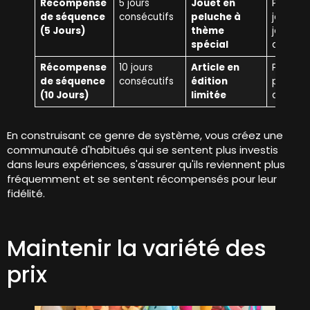
Récompense
5 jours
Jouet en
Pour les
de séquence
consécutifs
peluche à
joueurs 
(5 Jours)
thème
jouent 5
spécial
d'affilée
Récompense
10 jours
Article en
Prix ​​spé
de séquence
consécutifs
édition
pour 10 
(10 Jours)
limitée
de jeu.
En construisant ce genre de système, vous créez une
communauté d'habitués qui se sentent plus investis
dans leurs expériences, s'assurer qu'ils reviennent plus
fréquemment et se sentent récompensés pour leur
fidélité.
Maintenir la variété des
prix