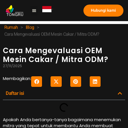
Hubungi kami
Mesin Cakar
Studi kasus
Tentang kami
Rumah
>
Blog
>
Cara Mengevaluasi OEM Mesin Cakar / Mitra ODM?
Cara Mengevaluasi OEM
Mesin Cakar / Mitra ODM?
27/11/2025
Membagikan:
Daftar isi
Apakah Anda bertanya-tanya bagaimana menemukan
mitra yang tepat untuk membantu Anda membuat