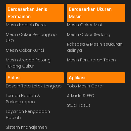
Berdasarkan Jenis
Berdasarkan Ukuran
Permainan
Mesin
Mesin Hadiah Derek
Mesin Cakar Mini
Mesin Cakar Penangkap
Mesin Cakar Sedang
UFO
Raksasa & Mesin seukuran
Mesin Cakar Kunci
aslinya
Mesin Arcade Potong
Mesin Penukaran Token
Tukang Cukur
Solusi
Aplikasi
Desain Tata Letak Lengkap
Toko Mesin Cakar
Lemari Hadiah &
Arkade & FEC
Perlengkapan
Studi kasus
Layanan Pengadaan
Hadiah
Sistem manajemen