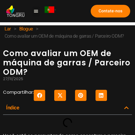
Contate-nos
Máquina de Garra
Estudo de caso
Perguntas frequentes
Lar
>
Blogue
>
Como avaliar um OEM de máquina de garras / Parceiro ODM?
Como avaliar um OEM de
máquina de garras / Parceiro
ODM?
27/11/2025
Compartilhar:
Índice