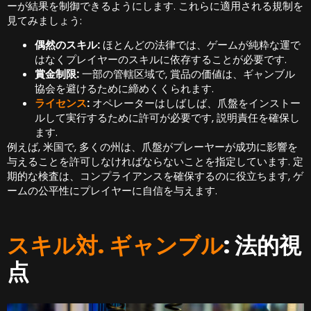
ーが結果を制御できるようにします. これらに適用される規制を
見てみましょう:
偶然のスキル:
ほとんどの法律では、ゲームが純粋な運で
はなくプレイヤーのスキルに依存することが必要です.
賞金制限:
一部の管轄区域で, 賞品の価値は、ギャンブル
協会を避けるために締めくくられます.
ライセンス
:
オペレーターはしばしば、爪盤をインストー
ルして実行するために許可が必要です, 説明責任を確保し
ます.
例えば, 米国で, 多くの州は、爪盤がプレーヤーが成功に影響を
与えることを許可しなければならないことを指定しています. 定
期的な検査は、コンプライアンスを確保するのに役立ちます, ゲ
ームの公平性にプレイヤーに自信を与えます.
スキル対. ギャンブル
: 法的視
点