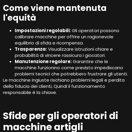
Come viene mantenuta
l'equità
Impostazioni regolabili:
Gli operatori possono
calibrare macchine per offrire un ragionevole
equilibrio di sfida e ricompensa.
Trasparenza:
Visualizzare istruzioni chiare e
probabilità di vincere rassicura i giocatori.
Manutenzione regolare:
Garantire che le
macchine funzionino come previsto impediscano
problemi tecnici che potrebbero frustrare gli utenti.
Le macchine ingiuste rischiano problemi legali e perdita
della fiducia dei clienti, Quindi il funzionamento
responsabile è la chiave.
Sfide per gli operatori di
macchine artigli