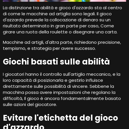
La distinzione tra abilità e gioco d'azzardo sta al centro
di come le macchine ad artiglia sono legali. Il gioco
d'azzardo prevede la collocazione di denaro su un
risultato determinato in gran parte per caso, Come
girare una ruota della roulette o disegnare una carta.
Macchine ad artigli, d'altra parte, richiedono precisione,
tempismo, e strategia per avere successo.
Giochi basati sulle abilità
I giocatori hanno il controllo sull'artiglio meccanico, e la
loro capacità di posizionarla e gestirlo influisce
direttamente sulle possibilità di vincere. Sebbene la
macchina possa avere impostazioni che regolano la
difficoltà, Il gioco è ancora fondamentalmente basato
sulle azioni del giocatore.
Evitare l'etichetta del gioco
d'azzardo