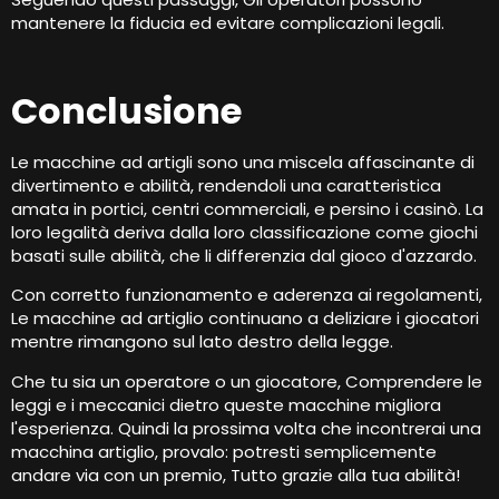
mantenere la fiducia ed evitare complicazioni legali.
Conclusione
Le macchine ad artigli sono una miscela affascinante di
divertimento e abilità, rendendoli una caratteristica
amata in portici, centri commerciali, e persino i casinò. La
loro legalità deriva dalla loro classificazione come giochi
basati sulle abilità, che li differenzia dal gioco d'azzardo.
Con corretto funzionamento e aderenza ai regolamenti,
Le macchine ad artiglio continuano a deliziare i giocatori
mentre rimangono sul lato destro della legge.
Che tu sia un operatore o un giocatore, Comprendere le
leggi e i meccanici dietro queste macchine migliora
l'esperienza. Quindi la prossima volta che incontrerai una
macchina artiglio, provalo: potresti semplicemente
andare via con un premio, Tutto grazie alla tua abilità!