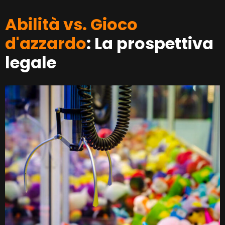
Abilità vs. Gioco
d'azzardo
: La prospettiva
legale