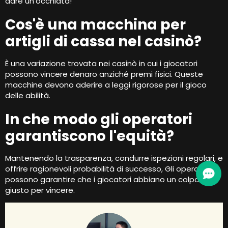
dare un'occhiata!
Cos'è una macchina per
artigli di cassa nel casinò?
È una variazione trovata nei casinò in cui i giocatori
possono vincere denaro anziché premi fisici. Queste
macchine devono aderire a leggi rigorose per il gioco
delle abilità.
In che modo gli operatori
garantiscono l'equità?
Mantenendo la trasparenza, condurre ispezioni regolari, e
offrire ragionevoli probabilità di successo, Gli operatori
possono garantire che i giocatori abbiano un colpo
giusto per vincere.