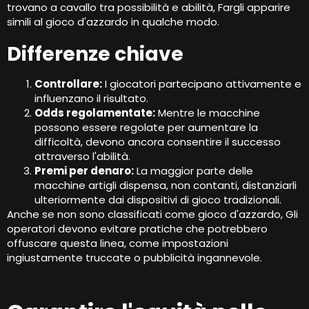
trovano a cavallo tra possibilità e abilità, Fargli apparire
simili al gioco d'azzardo in qualche modo.
Differenze chiave
Controllare:
I giocatori partecipano attivamente e
influenzano il risultato.
Odds regolamentate:
Mentre le macchine
possono essere regolate per aumentare la
difficoltà, devono ancora consentire il successo
attraverso l'abilità.
Premi per denaro:
La maggior parte delle
macchine artigli dispensa, non contanti, distanziarli
ulteriormente dai dispositivi di gioco tradizionali.
Anche se non sono classificati come gioco d'azzardo, Gli
operatori devono evitare pratiche che potrebbero
offuscare questa linea, come impostazioni
ingiustamente truccate o pubblicità ingannevole.