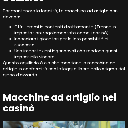
Per mantenere la legalità, Le macchine ad artiglio non
devono:
Offri i premi in contanti direttamente (Tranne in
impostazioni regolamentate come i casinò).
Innocciare i giocatori per le loro possibilità di
successo.
Usa impostazioni ingannevoli che rendono quasi
impossibile vincere.
Questo equilibrio è ciò che mantiene le macchine ad
artiglio in conformità con le leggi e libere dallo stigma del
gioco d'azzardo.
Macchine ad artiglio nei
casinò