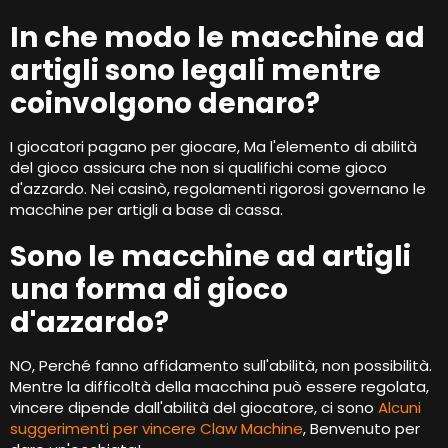
In che modo le macchine ad
artigli sono legali mentre
coinvolgono denaro?
I giocatori pagano per giocare, Ma l'elemento di abilità
del gioco assicura che non si qualifichi come gioco
d'azzardo. Nei casinò, regolamenti rigorosi governano le
macchine per artigli a base di cassa.
Sono le macchine ad artigli
una forma di gioco
d'azzardo?
NO, Perché fanno affidamento sull'abilità, non possibilità.
Mentre la difficoltà della macchina può essere regolata,
vincere dipende dall'abilità del giocatore, ci sono
Alcuni
suggerimenti per vincere Claw Machine
, Benvenuto per