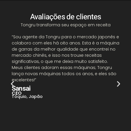
Avaliações de clientes
Tongru transforma seu espaço em receita
“
“Sou agente da Tongru para o mercado japonês e
C
colaboro com eles há oito anos. Esta é a máquina
p
de garras da melhor qualidade que encontrei no
l
mercado chinês, e isso nos trouxe receitas
a
significativas, o que me deixa muito satisfeito.
a
Meus clientes adoram essas máquinas; Tongru
l
lança novas máquinas todos os anos, e eles são
excelentes!”
C
Sansai
N
CEO
Tóquio, Japão