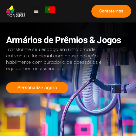
Contate-nos
Máquina de Garra
Estudo de caso
Perguntas frequentes
Armários de Prêmios & Jogos
Transforme seu espaço em uma arcade
cativante e funcional com nossa coleção
habilmente com curadoria de acessórios e
equipamentos essenciais.
Personalize agora