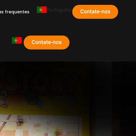
Português
Contate-nos
as frequentes
Contate-nos