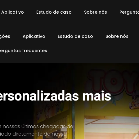
Aplicativo
Estudo de caso
Sobre nós
Pergunt
ções
Aplicativo
Estudo de caso
Sobre nós
Perguntas frequentes
ersonalizadas mais
e nossas últimas chegadas de
viado diretamente da nossa