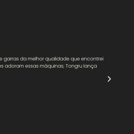
“Já ab
e garras da melhor qualidade que encontrei
lojas 
entes adoram essas máquinas; Tongru lança
lucrat
Guil
Chef
Nova I