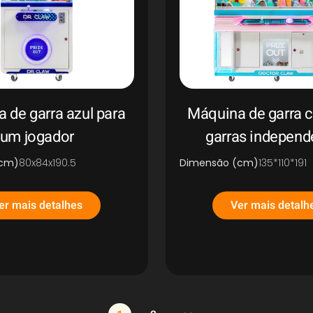
 de garra azul para
Máquina de garra 
um jogador
garras independ
(cm)
80x84x190.5
Dimensão (cm)
135*110*191
er mais detalhes
Ver mais detalh