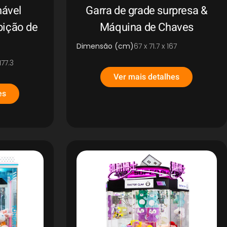
ável
Garra de grade surpresa &
bição de
Máquina de Chaves
Dimensão (cm)
67 x 71.7 x 167
177.3
Ver mais detalhes
es