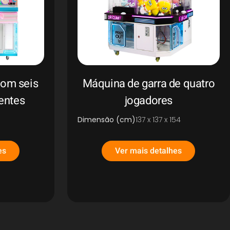
com seis
Máquina de garra de quatro
entes
jogadores
Dimensão (cm)
137 x 137 x 154
es
Ver mais detalhes