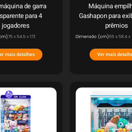
máquina de garra
Máquina empilh
nsparente para 4
Gashapon para exi
jogadores
prêmios
(cm)
75 x 54.5 x 173
Dimensão (cm)
65 x 58.4 x 
er mais detalhes
Ver mais detalh