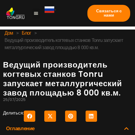
Связаться с
нами
Коготь машина
Тематическое исследование
Часто задаваемые вопросы
Дом
>
Блог
>
Ведущий производитель когтевых станков Tonru запускает
металлургический завод площадью 8 000 кв.м.
Ведущий производитель
когтевых станков Tonru
запускает металлургический
завод площадью 8 000 кв.м.
25/07/2025
Делиться:
Оглавление