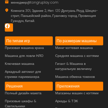
менеджер@tongruplay.com
Комната 301, Здание 2, Нет. 120 Дунгуань Роуд, Шицяо-
стрит, Паньюйский район, Гуанчжоу город, Провинция
Гуандун, Китай.
По типам игр
По размерам машины
Призовая машина крана
Мини-когтевая машина
Машина для ловли НЛО
Средняя машина с когтями
Ключевая машина
Гигант & Машина в
натуральную величину
Аркадный автомат для
стрижки парикмахера
Машина обмена токенов
Решения
Приложения
Полный дизайн макета
Магазины машин с когтями
Призовые шкафы &
Аркады & ТЭК
Светильники