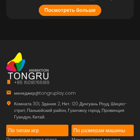
Посмотреть больше
+86 15018766189
менеджер@tongruplay.com
Комната 301, Здание 2, Нет. 120 Дунгуань Роуд, Шицяо-
стрит, Паньюйский район, Гуанчжоу город, Провинция
Гуандун, Китай.
По типам игр
По размерам машины
Призовая машина крана
Мини-когтевая машина