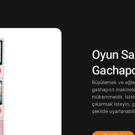
Oyun Sal
Gachapo
Büyülemek ve eğlendi
gashapon makineler
mükemmeldir. İster 
çıkarmak isteyin, 
şekilde uyarlanabili