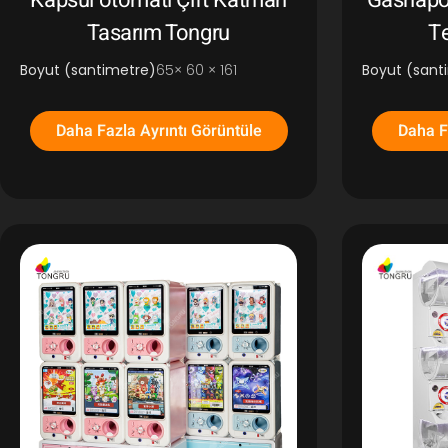
Kapsül otomatı Çift Katman
Gashapo
Tasarım Tongru
Te
Boyut (santimetre)
65× 60 × 161
Boyut (sant
Daha Fazla Ayrıntı Görüntüle
Daha F