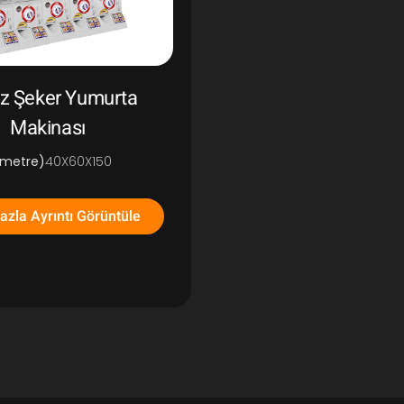
z Şeker Yumurta
Makinası
imetre)
40X60X150
azla Ayrıntı Görüntüle