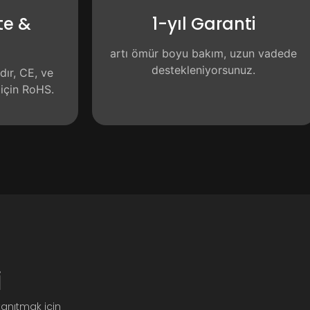
te &
1-yıl Garanti
t
artı ömür boyu bakım, uzun vadede
destekleniyorsunuz.
dır, CE, ve
 için RoHS.
i
tanıtmak için