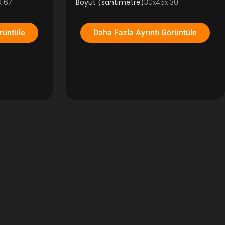
X 67
Boyut (santimetre)
30x45x130
rüntüle
Daha Fazla Ayrıntı Görüntüle