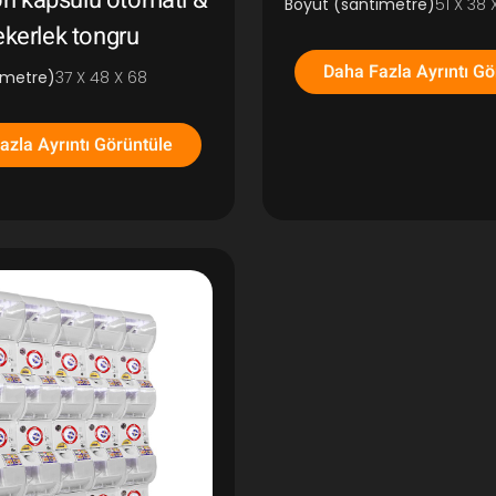
n kapsülü otomatı &
Boyut (santimetre)
51 X 38 
kerlek tongru
Daha Fazla Ayrıntı Gö
imetre)
37 X 48 X 68
azla Ayrıntı Görüntüle