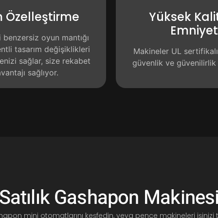
 Özelleştirme
Yüksek Kali
Emniye
i benzersiz oyun mantığı
tli tasarım değişiklikleri
Makineler UL sertifikalı
enizi sağlar, size rekabet
güvenlik ve güvenilirlik
vantajı sağlıyor.
Satılık Gashapon Makines
apon mini otomatlarını keşfedin, veya pençe makineleri işinizi 