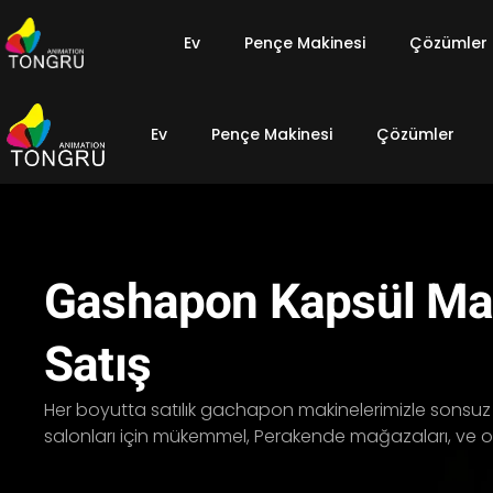
Ev
Pençe Makinesi
Çözümler
Ev
Pençe Makinesi
Çözümler
Gashapon Kapsül Ma
Satış
Her boyutta satılık gachapon makinelerimizle sonsuz s
salonları için mükemmel, Perakende mağazaları, ve ola