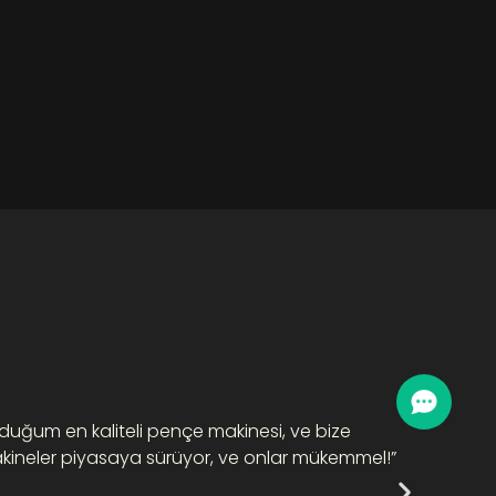
“Birde
lduğum en kaliteli pençe makinesi, ve bize
gerçek
 makineler piyasaya sürüyor, ve onlar mükemmel!”
memn