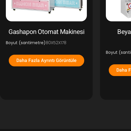
Gashapon Otomat Makinesi
Beya
Boyut (santimetre)
80X52X178
Boyut (sant
Daha Fazla Ayrıntı Görüntüle
Daha F