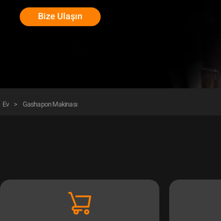
Bize Ulaşın
Ev
>
Gashapon Makinası