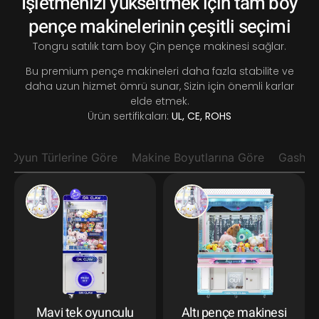
İşletmenizi yükseltmek için tam boy
pençe makinelerinin çeşitli seçimi
Tongru satılık tam boy Çin pençe makinesi sağlar.
Bu premium pençe makineleri daha fazla stabilite ve
daha uzun hizmet ömrü sunar, Sizin için önemli karlar
elde etmek.
Ürün sertifikaları:
UL, CE, ROHS
Oyun Türlerine Göre
Makine Boyutlarına Göre
Gashap
Mavi tek oyunculu
Altı pençe makinesi