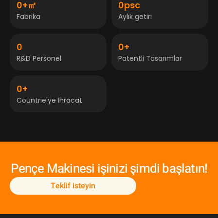
0
+㎡
0
psc
Fabrika
Aylık getiri
0
0
+
R&D Personel
Patentli Tasarımlar
0
+
Countrie'ye İhracat
Pençe Makinesi işinizi şimdi başlatın!
Teklif isteyin