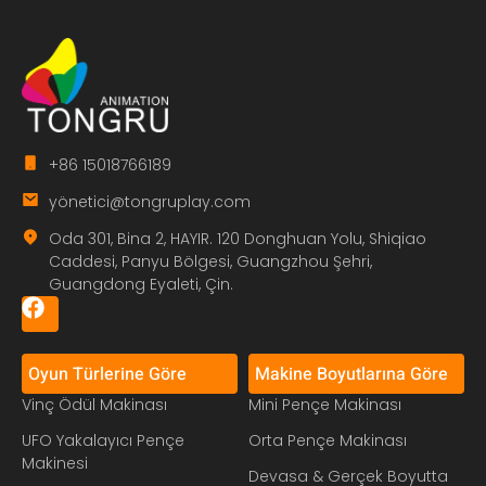
+86 15018766189
yö
netici@tongruplay.com
Oda 301, Bina 2, HAYIR. 120 Donghuan Yolu, Shiqiao
Caddesi, Panyu Bölgesi, Guangzhou Şehri,
Guangdong Eyaleti, Çin.
Oyun Türlerine Göre
Makine Boyutlarına Göre
Vinç Ödül Makinası
Mini Pençe Makinası
UFO Yakalayıcı Pençe
Orta Pençe Makinası
Makinesi
Devasa & Gerçek Boyutta