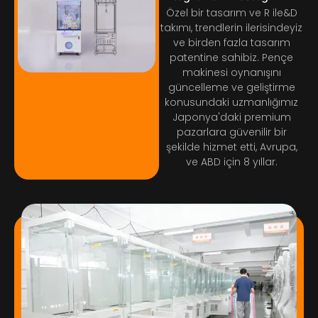
Özel bir tasarım ve R ile&D
takımı, trendlerin ilerisindeyiz
ve birden fazla tasarım
patentine sahibiz. Pençe
makinesi oynanışını
güncelleme ve geliştirme
konusundaki uzmanlığımız
Japonya'daki premium
pazarlara güvenilir bir
şekilde hizmet etti, Avrupa,
ve ABD için 8 yıllar.