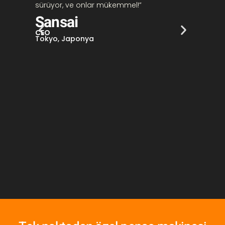
sürüyor, ve onlar mükemmel!”
Başlatıl
temin e
Sansai
çeşitli
CEO
memnu
Tokyo, Japonya
Wil
Patro
New Yo