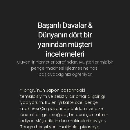
Başarılı Davalar &
Dünyanın dört bir
yanından müşteri
incelemeleri
Güvenilir hizmetler tarafından, Müşterilerimiz bir
pençe makinesi işletmesine nasıl
başlayacağınızı öğreniyor
“Tongru'nun Japon pazarındaki
“Birden
temsilcisiyim ve sekiz yıldır onlarla işbirliği
pençe 
yapıyorum. Bu en iyi kalite
özel pençe
makine
makinesi
Çin pazarında buldum, ve bize
mağaza
önemli bir gelir sağladı, bu beni çok tatmin
gerçekt
ediyor. Müşterilerim bu makineleri seviyor;
Tongru’
Tongru her yıl yeni makineler piyasaya
Öğren