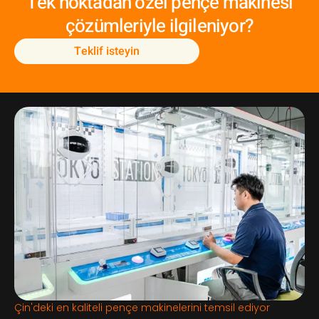
Tek noktadan özel pençe makinesi
çözümleriyle ilgileniyor?
Teklif isteyin
Çin'deki en kaliteli pençe makinelerini temsil ediyor