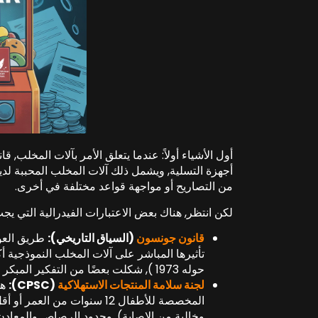
أول الأشياء أولاً: عندما يتعلق الأمر بآلات المخلب,
أجهزة التسلية, ويشمل ذلك آلات المخلب المحببة لدين
من التصاريح أو مواجهة قواعد مختلفة في أخرى.
لكن انتظر, هناك بعض الاعتبارات الفيدرالية التي يجب
قانون جونسون
(السياق التاريخي):
تأثيرها المباشر على آلات المخلب النموذجية 
حوله 1973 ), شكلت بعضًا من التفكير المبكر في الألعاب التي تديرها العملات المعدنية وإمكاناتها للمقامرة.
لجنة سلامة المنتجات الاستهلاكية
(CPSC):
وخالية من الإصابة), وحدود الرصاص والمعادن ا