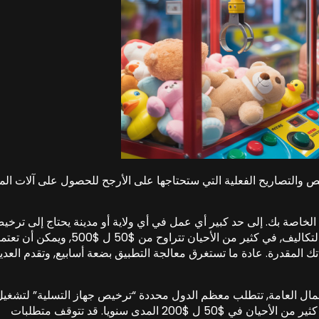
يص والتصاريح الفعلية التي ستحتاجها على الأرجح للحصول على آلات ال
الخاصة بك. إلى حد كبير أي عمل في أي ولاية أو مدينة يحتاج إلى ترخي
عمل أساسي للعمل بشكل قانوني. يمكن أن تختلف التكاليف, في كثير من الأحيان تتراوح من $50 ل $500, ويمكن أ
اتك المقدرة. عادة ما تستغرق معالجة التطبيق بضعة أسابيع, وتقدم العدي
مال العامة, تتطلب معظم الدول محددة “ترخيص جهاز التسلية” لتشغيل
آلات المخلب. يمكن أن تكون رسوم هذا لكل آلة, في كثير من الأحيان في $50 ل $200 المدى سنويا. قد تتوقف متطلبات