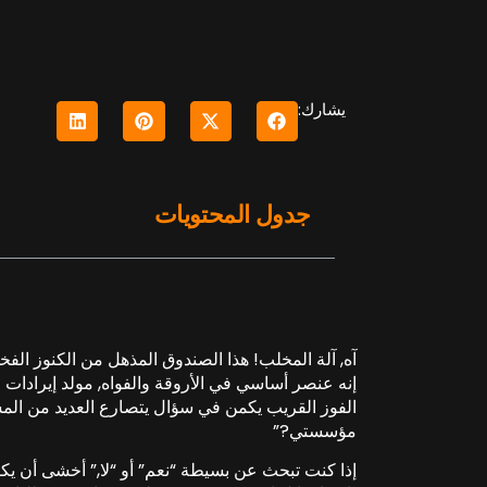
يشارك:
جدول المحتويات
آه, آلة المخلب! هذا الصندوق المذهل من الكنوز الفخم
إنه عنصر أساسي في الأروقة والفواه, مولد إيرادات م
الفوز القريب يكمن في سؤال يتصارع العديد من ال
مؤسستي?”
إذا كنت تبحث عن بسيطة “نعم” أو “لا,” أخشى أن يكون