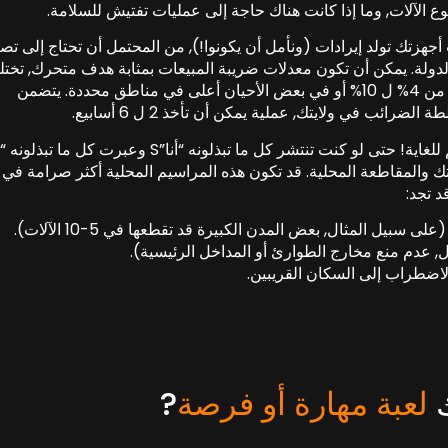
وع الآلات, وما إذا كانت هناك حاجة إلى عمليات تفتيش للسلامة.
أجهزتك تولد إيرادات (ونأمل أن يكونوا!), من المحتمل أن تحتاج إلى تص
لدولة. يمكن أن تكون معدلات ضريبة المبيعات بمثابة هدف متحرك, تخت
بشكل كبير حسب الدولة وحتى محليا, عموما تتراوح من 4% ل 10% أو في بعض الأحيان أعلى في مناطق محددة. يتضمن
ئب في ولايتك, عملية يمكن أن تأخذ 2 ل 6 أسابيع.
 والمقاطعة المحلية. قد تكون هذه المراسيم المحلية أكثر صرامة في
د تجد:
بيل المثال, بعض المدن الكبيرة قد تقطعها في 5-10 الآلات).
, عدم منع مخارج الطوارئ أو المداخل الرئيسية).
الاضطراب إلى السكان القريبين.
ك
لعبة مهارة أو فرصة
?