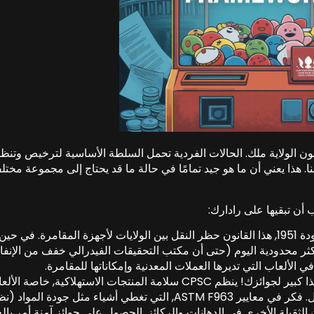
 قانون الولاية ملك. الحالات الفردية تحمل السلطة الأساسية لترخيص وتنظ
ا. هذا يعني أن ما هو جيد تمامًا في حالة ما قد يحتاج إلى مجموعة مختل
 أن تبقيها على رادارك:
طريق العودة 1951, هذا القانون حظر النقل بين الولايات لأجهزة المقامرة. في حي
أكثر محدودية اليوم (حتى أن مكتب التحقيقات الفيدرالي خفف من الإنفا
هذا كبير لجوائزك! ينظم CPSC سلامة المنتجات الاستهلاكية, خاصة الأ
المخصصة للأطفال 12 سنوات من العمر أو أقل. فكر في معايير ASTM F963, التي تغطي أشياء مثل جودة المو
لثقيلة الأخرى في الدهانات والركائز. الحصول على جوائز آمنة أمر بالغ