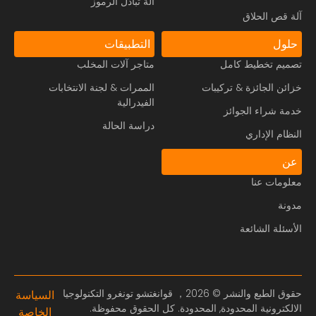
آلة تبادل الرموز
آلة قص الحلاق
حلول
التطبيقات
تصميم تخطيط كامل
متاجر آلات المخلب
خزائن الجائزة & تركيبات
الممرات & لجنة الانتخابات
الفيدرالية
خدمة شراء الجوائز
دراسة الحالة
النظام الإداري
عن
معلومات عنا
مدونة
الأسئلة الشائعة
حقوق الطبع والنشر © 2026， قوانغتشو تونغرو التكنولوجيا
السياسة
الالكترونية المحدودة, المحدودة. كل الحقوق محفوظة.
الخاصة