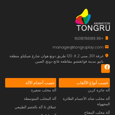
+86 15018766189
manager@tongruplay.com
غرفة 301, مبنى 2, لا. 120 طريق دونغ هوان, شارع شيكياو, منطقة
بانيو, مدينة قوانغتشو, مقاطعة غانج دونج, الصين.
حسب أنواع الألعاب
حسب أحجام الآلة
آلة جائزة كرين
آلة مخلب صغيرة
آلة مخلب صائد الأجسام الطائرة
آلة المخلب المتوسطة
المجهولة
عملاق & آلة بالحجم الطبيعي
آلة مخلب المفتاح