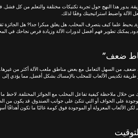
يقة. يدور هذا النهج حول تجربة تكتيكات مختلفة والتعلم من كل فشل. 
الآلة واضبط استراتيجيتك وفقًا لذلك.
زة, يحيط علما كيف يتصرف المخلب. هل يغلق مبكرا جدا? هل الجائزة ثقي
ردود, يمكنك تطوير فهم أفضل لدورات الآلة وزيادة فرص نجاحك في المح
قاط ضعف”
ط ضعف. من السهل التعامل مع بعض مناطق ملعب الآلة أكثر من غيرها.
 طريقة تكديس الألعاب للمخلب بالإمساك بشكل أفضل, مما يؤدي إلى
ن خلال ملاحظة كيفية تفاعل المخلب مع الجوائز المختلفة. لاحظ ما إ
وجودة على الحواف أو التي تتكئ على جوانب الصندوق. قد يكون من ا
كن الألعاب المعزولة أو الموجودة فوق كومة غالبًا ما تكون أهدافًا أس
توقيت