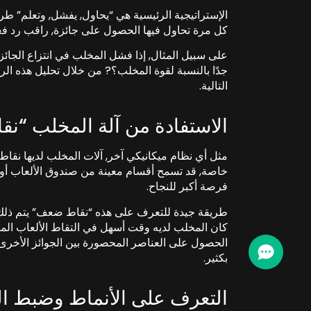
الإستراتيجية الرئيسية هي “يحاول, يفشل, وتعلم” طر
كل مرة تحاول فيها الحصول على جائزة, راقب رد فعل 
على سبيل المثال, إذا فشل المخلب في انتزاع الجائ
جدًا بالنسبة لقوة المخلب؟? من خلال تحليل هذه ال
التالية.
الاستفادة من آلة المخلب “ن
مثل أي نظام ميكانيكي آخر, آلات المخلب لديها نقا
خاصة, قد تسمح أقسام معينة من صندوق الألعاب أو
فرصة أكبر للنجاح.
طريقة جيدة للتعرف على هذه “نقاط ضعف” يتم ذلك م
كان المخلب لديه وقت أسهل في التقاط الألعاب الم
الحصول على العناصر المحصورة بين الجوائز الأخرى, ل
بكثير.
التعرف على الأنماط وضبط ال