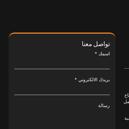
تواصل معنا
اسمك
*
بريدك الالكتروني
*
اح
مل
رسالة
بة