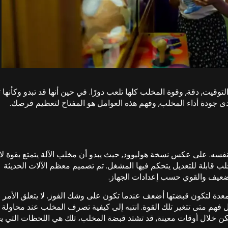
وقيت, دقة, وقوة المخلب كلها تلعب دورًا. في حين أنها قد تبدو وكأنها 
مدى جودة أداء المخلب, وفهم هذه العوامل هو المفتاح لتعظيم فرصك.
نفسه. على عكس نسخة هوليوود, حيث يبدو أن مخلب الآلة يتمتع بقوة لا ن
لب قابلة للتعديل يتحكم فيها المشغل. تم تصميم معظم الآلات الحديثة
الضعيف والقوي حسب إعدادات الجهاز.
ت معدة لتكون قبضتها أضعف عندما تكون على وشك الفوز. لا يتعلق الأمر
هم متى تتغير تلك القوة. انتبه إلى كيفية تصرف المخلب عند محاولة
ولكن خلال أوقات معينة, قد تشتد قبضة المخلب، تلك هي اللحظات التي 