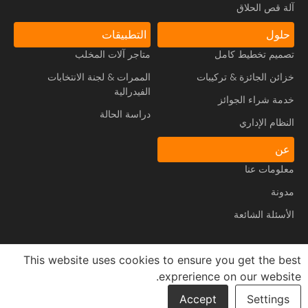
آلة قص الحلاق
حلول
التطبيقات
تصميم تخطيط كامل
متاجر آلات المخلب
خزائن الجائزة & تركيبات
الممرات & لجنة الانتخابات
الفيدرالية
خدمة شراء الجوائز
دراسة الحالة
النظام الإداري
عن
معلومات عنا
مدونة
الأسئلة الشائعة
This website uses cookies to ensure you get the best
exprerience on our website.
حقوق الطبع والنشر © 2026， قوانغتشو تونغرو التكنولوجيا
السياسة
الالكترونية المحدودة, المحدودة. كل الحقوق محفوظة.
الخاصة