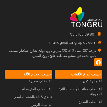
+86 15018766189
manager@tongruplay.com
غرفة 301, مبنى 2, لا. 120 طريق دونغ هوان, شارع شيكياو, منطقة
بانيو, مدينة قوانغتشو, مقاطعة غانج دونج, الصين.
حسب أنواع الألعاب
حسب أحجام الآلة
آلة جائزة كرين
آلة مخلب صغيرة
آلة مخلب صائد الأجسام الطائرة
آلة المخلب المتوسطة
المجهولة
عملاق & آلة بالحجم الطبيعي
آلة مخلب المفتاح
آلة تبادل الرموز