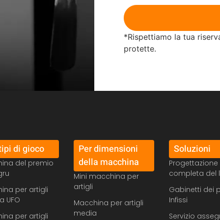
*Rispettiamo la tua riserv
protette.
tipi di gioco
Per dimensioni
Soluzioni
della macchina
ina del premio
Progettazione
gru
completa del 
Mini macchina per
artigli
na per artigli
Gabinetti dei 
ra UFO
Infissi
Macchina per artigli
media
na per artigli
Servizio asse