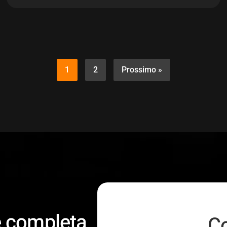
1
2
Prossimo »
e completa
Co