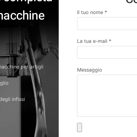
 macchine
Il tuo nome
*
La tua e-mail
*
acchine per artigli
Messaggio
glio
egli infissi