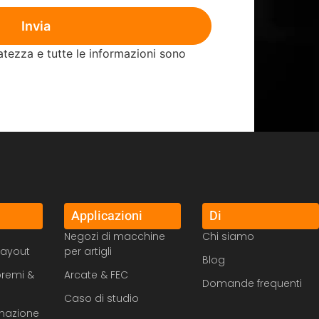
Invia
atezza e tutte le informazioni sono
Applicazioni
Di
Negozi di macchine
Chi siamo
layout
per artigli
Blog
premi &
Arcate & FEC
Domande frequenti
Caso di studio
gnazione