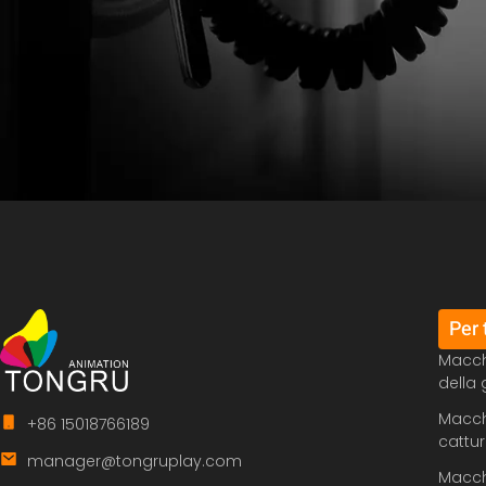
Per 
Macch
della 
Macchi
+86 15018766189
cattu
manager@tongruplay.com
Macchi