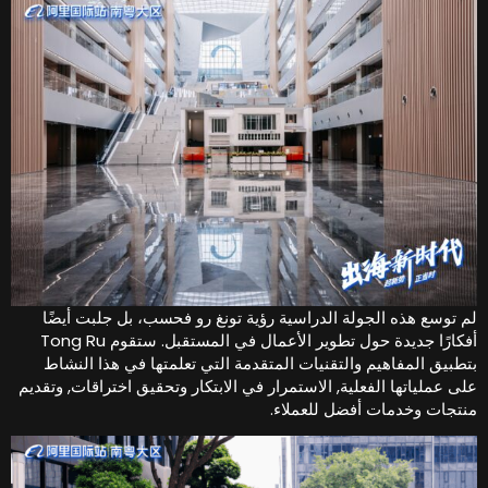
م توسع هذه الجولة الدراسية رؤية تونغ رو فحسب، بل جلبت أيضًا
أفكارًا جديدة حول تطوير الأعمال في المستقبل. ستقوم Tong Ru
تطبيق المفاهيم والتقنيات المتقدمة التي تعلمتها في هذا النشاط
لى عملياتها الفعلية, الاستمرار في الابتكار وتحقيق اختراقات, وتقديم
نتجات وخدمات أفضل للعملاء.