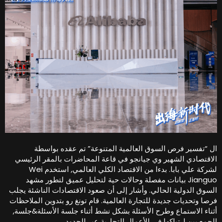
ل “تفسير فرص السوق العالمية المتنوعة” تم عقده بواسطة
لاقتصادي الشهير وي جيانجو في قاعة المحاضرات بالمقر الرئيسي
لشركة علي بابا. بدءا من الاقتصاد الكلي العالمي, استخدم Wei
Jianguo بيانات مفصلة وحالات حية لتحليل عميق لتطور مشهد
لسوق الدولية الحالي. وأشار إلى أن صعود الاقتصادات الناشئة يجلب
رصا وتحديات جديدة للتجارة العالمية. قام تونغ رو بتدوين الملاحظات
ثناء الاستماع وطرح الأسئلة بشكل نشط أثناء جلسة الأسئلة&جلسة,
لجمع بين ارتباكها في الأعمال التجارية عبر الحدود.