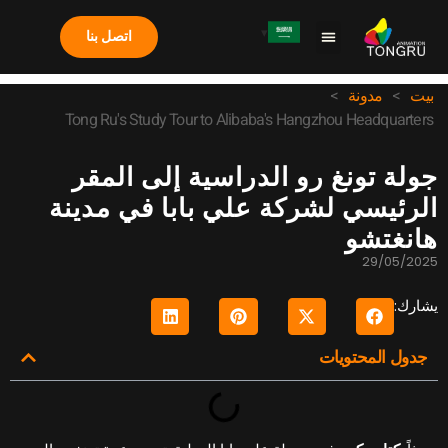
اتصل بنا
معلومات عنا
دراسة الحالة
الأسئلة الشائعة
آلة المخلب
بيت
>
مدونة
>
Tong Ru's Study Tour to Alibaba's Hangzhou Headquarters
ولة تونغ رو الدراسية إلى المقر
لرئيسي لشركة علي بابا في مدينة
انغتشو
29/05/202
شارك:
جدول المحتويات