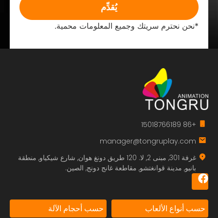
يُقدِّم
*نحن نحترم سريتك وجميع المعلومات محمية.
+86 15018766189
manager@tongruplay.com
غرفة 301, مبنى 2, لا. 120 طريق دونغ هوان, شارع شيكياو, منطقة
بانيو, مدينة قوانغتشو, مقاطعة غانج دونج, الصين.
حسب أنواع الألعاب
حسب أحجام الآلة