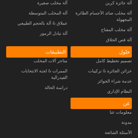
آلة جائزة كرين
آلة مخلب صغيرة
آلة مخلب صائد الأجسام الطائرة
آلة المخلب المتوسطة
المجهولة
عملاق & آلة بالحجم الطبيعي
آلة مخلب المفتاح
آلة تبادل الرموز
آلة قص الحلاق
حلول
التطبيقات
تصميم تخطيط كامل
متاجر آلات المخلب
خزائن الجائزة & تركيبات
الممرات & لجنة الانتخابات
الفيدرالية
خدمة شراء الجوائز
دراسة الحالة
النظام الإداري
عن
معلومات عنا
مدونة
الأسئلة الشائعة