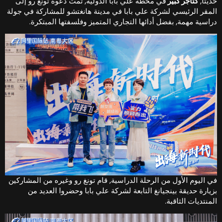
ديثاً,
كتاجر كبير
في محطة علي بابا الدولية, تمت دعوة تونغ رو إلى
لمقر الرئيسي لشركة علي بابا في مدينة هانغتشو للمشاركة في جولة
راسية مهمة, بفضل أدائها التجاري المتميز وفلسفتها المبتكرة.
ي اليوم الأول من الرحلة الدراسية, قام تونغ رو وغيره من المشاركين
زيارة حديقة بينجيانغ التابعة لشركة علي بابا وحضروا العديد من
لمنتديات الثاقبة.