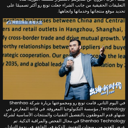
لتعليقات الحقيقية من جانب الشراء جعلت تونغ رو أكثر تصميمًا على
حديد موقع منتجاتها وخدماتها واتجاهها.
في اليوم الثاني, قامت تونغ رو ومجموعتها بزيارة شركة Shenhao
Technology, مؤسسة التكنولوجيا المعروفة. في قاعة المعارض في
نهاو, قدم الموظفون بالتفصيل التقنيات والمنتجات الأساسية لشركة
Shenhao Technology في مجال الفحص والمراقبة الذكية. تم
رض العديد من روبوتات التفتيش الذكية في القاعة. في ندوة التبادل,