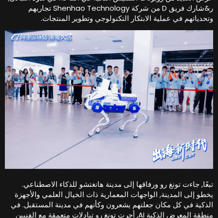
ر&شارك فريق D من شركة Shenhao Technology تجاربهم
تحدياتهم في عملية الابتكار التكنولوجي وتطوير المنتجات.
بعًا, جاءت تونغ رو ورفاقها إلى مدينة هانغتشو للذكاء الاصطناعي.
خطو إلى المدينة, الواجهات المعمارية ذات الخيال العلمي والأجهزة
لذكية في كل مكان جعلتهم يشعرون وكأنهم في مدينة المستقبل. في
منطقة المعرض الذكية AI, أجرت تونغ رو تبادلات متعمقة مع الفنيين