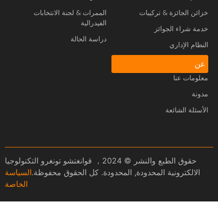
خزائن الجائزة & تركيبات
الممرات & لجنة الانتخابات
الفيدرالية
خدمة شراء الجوائز
دراسة الحالة
النظام الإداري
عن
معلومات عنا
مدونة
الأسئلة الشائعة
حقوق الطبع والنشر © 2024， قوانغتشو تونغرو التكنولوجيا
الالكترونية المحدودة, المحدودة. كل الحقوق محفوظة.
السياسة
الخاصة