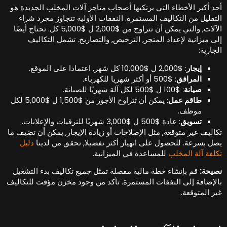
حد أكبر الأخطاء التي يرتكبها أصحاب متاجر آلات المخلب الجديدة هو
لتقليل من التكاليف المستمرة. النفقات الأولية تتجاوز مجرد شراء
الآلات, والتي يمكن أن تتراوح من $2,000 ل $5,000 كل. تحتاج أيضًا
لى ميزانية لإعداد المتجر, الترخيص, والتصاريح. تشمل التكاليف
لجارية:
إيجار
: $2,000 ل $10,000 كل شهر, اعتمادا على الموقع.
المرافق
: $500 أو أكثر شهريا للكهرباء.
صيانة
: $100 ل $500 لكل آلة شهريًا للصيانة.
طاقم عمل
: يمكن أن تتراوح الأجور من $1,500 ل $5,000 لكل
موظف.
تسويق
: عادة $500 ل $3,000 شهريًا للترقيات والإعلانات.
كاليف غير متوقعة, مثل الإصلاحات أو زيادة الإيجار, يمكن أن تضيف ما
صل بسرعة. للحصول على انهيار أكثر تفصيلا, تحقق من لدينا
دليل
كلفة آلة المخلب
للمساعدة في الميزانية.
صيحة:
قم بإنشاء خطة مالية مفصلة تمثل جميع تكاليف بدء التشغيل
الإضافة إلى النفقات المستمرة. تأكد من وجود مخزن مؤقت للتكاليف
ير المتوقعة.