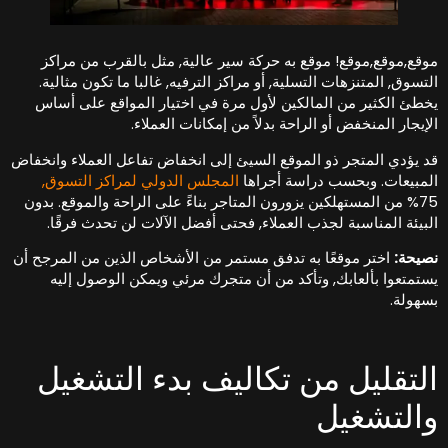
وقع,موقع,موقع! موقع به حركة سير عالية, مثل بالقرب من مراكز
لتسوق, المتنزهات التسلية, أو مراكز الترفيه, غالبا ما تكون مثالية.
خطئ الكثير من المالكين لأول مرة في اختيار المواقع على أساس
لإيجار المنخفض أو الراحة بدلاً من إمكانات العملاء.
د يؤدي المتجر ذو الموقع السيئ إلى انخفاض تفاعل العملاء وانخفاض
لمبيعات. وبحسب دراسة أجراها
المجلس الدولي لمراكز التسوق,
75% من المستهلكين يزورون المتاجر بناءً على الراحة والموقع. بدون
لبيئة المناسبة لجذب العملاء, فحتى أفضل الآلات لن تحدث فرقًا.
صيحة:
اختر موقعًا به تدفق مستمر من الأشخاص الذين من المرجح أن
ستمتعوا بألعابك, وتأكد من أن متجرك مرئي ويمكن الوصول إليه
سهولة.
لتقليل من تكاليف بدء التشغيل
التشغيل