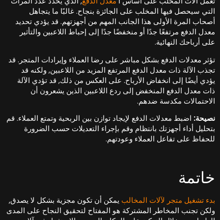
عمل آلات المخلب على أساس أ
معدل الدفع
, الذي يحدد عدد المرات
لتي سيحصل فيها المخلب على الجائزة بنجاح. غالبًا ما يتجاهل
صحاب المرة الأولى هذا الجانب المهم من أجهزتهم. قد يؤدي تحديد
عدل الدفع مرتفعًا جدًا أو منخفضًا جدًا إلى إحباط اللاعبين والتأثير
لى أرباحك النهائية.
ؤثر معدلات الدفع بشكل مباشر على رضا العملاء وإيرادات المتجر. قد
جذب الآلة ذات معدل الدفع المرتفع المزيد من اللاعبين, ولكنه قد
ؤدي أيضًا إلى انخفاض الأرباح. على العكس من ذلك, قد تؤدي الآلة
ات معدل الدفع المنخفض إلى ردع اللاعبين الذين يشعرون أن
لاحتمالات مكدسة ضدهم.
صيحة:
اضبط معدلات الدفع لإيجاد توازن بين الربحية وتمتع العملاء. قم
تحليل أداء أجهزتك بانتظام وقم بإجراء التعديلات حسب الضرورة
لحفاظ على تفاعل العملاء وعودتهم.
اتمة
دء تشغيل متجر لآلات المخالب
يمكن أن تكون مجزية بشكل لا يصدق,
لكن تجنب المخاطر المشتركة هو المفتاح لتحقيق النجاح على المدى