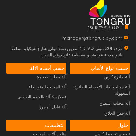
+86 15018766189
manager@tongruplay.com
غرفة 301, مبنى 2, لا. 120 طريق دونغ هوان, شارع شيكياو, منطقة
بانيو, مدينة قوانغتشو, مقاطعة غانج دونج, الصين.
حسب أنواع الألعاب
حسب أحجام الآلة
آلة جائزة كرين
آلة مخلب صغيرة
آلة مخلب صائد الأجسام الطائرة
آلة المخلب المتوسطة
المجهولة
عملاق & آلة بالحجم الطبيعي
آلة مخلب المفتاح
آلة تبادل الرموز
آلة قص الحلاق
حلول
التطبيقات
تصميم تخطيط كامل
متاجر آلات المخلب