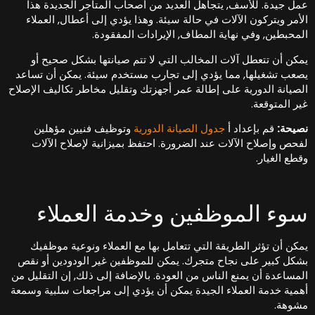
مل جيدة. للأسف, يتجاهل العديد من أصحاب المتاجر الجديدة هذا
لأمر ويتركون الآلات في حالة سيئة. وهذا يؤدي إلى أعطال, العملاء
لمحبطين, وفي نهاية المطاف, الإيرادات المفقودة.
مكن أن تتعطل آلات المخالب التي لا تتم صيانتها بشكل صحيح أو
صعب تشغيلها, مما يؤدي إلى تجارب مستخدم سيئة. يمكن أن تساعد
لصيانة الدورية على إطالة عمر أجهزتك وتقليل مخاطر تكاليف الإصلاح
ير المتوقعة.
صيحة:
قم بإعداد أ
جدول الصيانة الدورية
وتوظيف فنيين مؤهلين
فحص وإصلاح الآلات عند الضرورة. احتفظ بميزانية لإصلاح الآلات
قطع الغيار.
وء الموظفين وخدمة العملاء
مكن أن تؤثر الطريقة التي تتعامل بها مع العملاء ونوعية موظفيك
شكل كبير على نجاح متجرك. يمكن للموظفين غير الودودين أو نقص
لمساعدة أن يمنع الناس من العودة. بالإضافة إلى ذلك, إن التقليل من
همية خدمة العملاء الجيدة يمكن أن يؤدي إلى مراجعات سلبية وسمعة
شوهة.