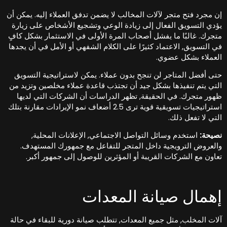
ن مجرد فتح متجر لآلات المخالب لا يضمن تدفق العملاء إليه. يمكن أن
ؤدي التسويق الفعال إلى زيادة الوعي وتشجيع الأشخاص على زيارة
تجرك. غالبًا ما يفشل أصحاب المرة الأولى في الاستثمار بشكل كافٍ
ي التسويق, الاعتماد كثيرًا على الكلام الشفهي أو الأمل في أن يجدها
لعملاء بشكل عضوي.
تى أفضل المتاجر لن تنجح بدون عملاء. يمكن لاستراتيجية التسويق
لتي يتم تنفيذها بشكل جيد أن تجتذب قاعدة عملاء مخلصين وتزيد من
هور متجرك. في الحقيقة, تظهر الدراسات أن الشركات التي لديها
استراتيجيات تسويقية قوية ترى 2.5 أضعاف نمو الإيرادات مقارنة بتلك
لتي لا تفعل ذلك.
صيحة:
استخدم وسائل التواصل الاجتماعي, الإعلانات المحلية,
العروض الترويجية داخل المتجر للتفاعل مع جمهورك المستهدف.
عاون مع الشركات القريبة أو المؤثرين للوصول إلى جمهور أكبر.
همال صيانة المعدات
لات المخلب, مثل جميع المعدات, تتطلب صيانة دورية للبقاء في حالة