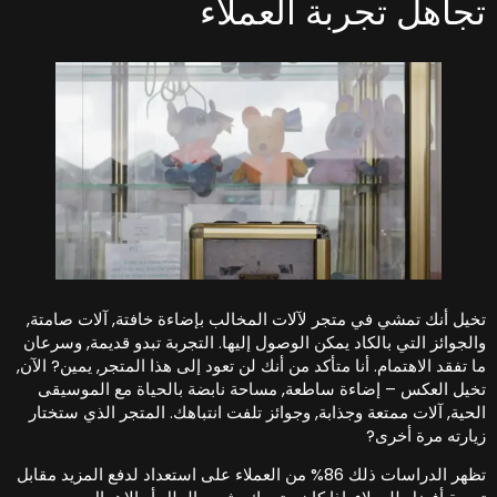
جاهل تجربة العملاء
خيل أنك تمشي في متجر لآلات المخالب بإضاءة خافتة, آلات صامتة,
الجوائز التي بالكاد يمكن الوصول إليها. التجربة تبدو قديمة, وسرعان
ا تفقد الاهتمام. أنا متأكد من أنك لن تعود إلى هذا المتجر, يمين? الآن,
خيل العكس – إضاءة ساطعة, مساحة نابضة بالحياة مع الموسيقى
لحية, آلات ممتعة وجذابة, وجوائز تلفت انتباهك. المتجر الذي ستختار
يارته مرة أخرى?
تظهر الدراسات ذلك 86% من العملاء على استعداد لدفع المزيد مقابل