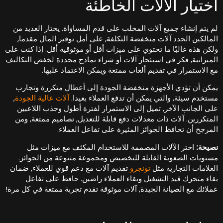
ختيار الآلات الخاطئة
م يتم إنشاء جميع آلات المخلب على قدم المساواة. يختار العديد من
لمالكين الجدد آلات منخفضة التكلفة, على أمل توفير المال مقدما,
لكن هذه غالبًا ما تحتوي على ميزات أقل أو موثوقية أقل. إذا كنت على
لميزانية, فكر في استئجار آلات أو شراء نماذج مجددة لخفض التكاليف
ع الاستمرار في تقديم ألعاب ممتعة ويمكن الاعتماد عليها.
مكن أن تؤدي الأجهزة منخفضة الجودة إلى أعطال متكررة وتجارب
ستخدم سيئة, والتي يمكن أن تدفع العملاء بعيدا.
آلات عالية الجودة
,
لى الجانب الآخر, تميل إلى الاستمرار لفترة أطول وجذب اللاعبين
لمتكررين. آلات ذات معدلات دفع قابلة للتعديل, تصاميم ممتعة, ومن
لمرجح أن تحافظ الجوائز المثيرة على تفاعل العملاء.
صيحة:
اختر الآلات المصممة للاستخدام المكثف مع ميزات مثل
ستويات الصعوبة القابلة للتخصيص ومجموعة متنوعة من الجوائز.
لعلامات التجارية مثل
تونجرو
تقديم آلات مع دعم قوي للعملاء, ضمان
قاء متجرك قيد التشغيل وبقاء العملاء راضين. حافظ على تفاعل
ملائك مع الصيانة الجيدة, آلات موثوقة تقدم تجربة ممتعة في كل مرة!