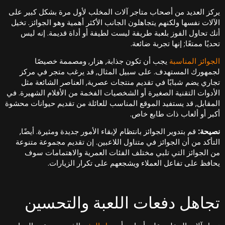
ركز العديد من أصحاب متاجر آلات المخلب لأول مرة بشكل كبير على
لآلات نفسها ولكنهم يتجاهلون الجانب الأكثر أهمية وهو الجوائز. تخيل
نك تحاول الفوز بلعبة طريفة ليست لطيفة أو أداة قديمة. إنه ليس
حديًا ممتعًا; إنها تجربة ضائعة.
لجوائز المناسبة
يجب أن تكون جذابة, هزار, ومصممة خصيصًا
جمهورك المستهدف. على سبيل المثال, قد يرغب متجر في مركز
جاري يضم شبابًا في تقديم منتجات عصرية, العناصر الشائعة مثل
لأدوات التقنية الصغيرة أو الشخصيات الفخمة من الأفلام الشهيرة. في
لمقابل, قد يستفيد الموقع المناسب للعائلة من تقديم حيوانات محشوة
كبر أو ألعاب ذات طابع خاص.
صيحة:
قم بتدوير الجوائز بانتظام لإبقاء الأمور جديدة ومثيرة. أيضًا,
لتأكد من أن الجوائز في متناول اللاعبين. إن تقديم مجموعة متنوعة
ن الجوائز التي تلبي مختلف الفئات العمرية والاهتمامات سوف
حافظ على تفاعل العملاء ويشجعهم على تكرار الزيارات.
جاهل دفعات اللعبة والتحسين