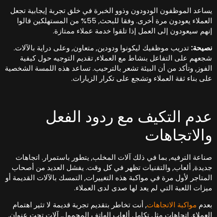
ساعد الموظفون الودودون وذوو الخبرة في خلق تجربة إيجابية تجعل
العملاء يعودون مرة أخرى. وفقا للبحث, 55% من المستهلكين قالوا
نهم سيعودون إلى العمل إذا تلقوا خدمة عملاء ممتازة.
صيحة:
تدريب موظفيك ليكونوا ودودين, متعاون, وعلى دراية بالآلات.
جعهم على التفاعل بنشاط مع العملاء, تقديم التوجيه حول كيفية
لفوز, وتأكد من أن البيئة تشعر بالترحيب. تساعد هذه اللمسة الشخصية
لى بناء ثقة العملاء وتشجع على تكرار الزيارات.
دم التكيف مع ردود الفعل
الاتجاهات
ناعة الترفيه, بما في ذلك آلات المخلب, يتطور باستمرار. اتجاهات
ديدة, ألعاب, والتقنيات تظهر في كل وقت. يفشل العديد من أصحاب
لمتاجر لأول مرة في مواكبة هذه التغييرات, التمسك بالآلات القديمة أو
يزات اللعبة التي لم يعد لها صدى لدى العملاء.
عدم
مواكبة الاتجاهات
, أنت تخاطر بتقديم تجربة قديمة لا تثير اهتمام
لعملاء. اتجاهات مثل تكامل ألعاب الهاتف المحمول, آلات تحت عنوان,