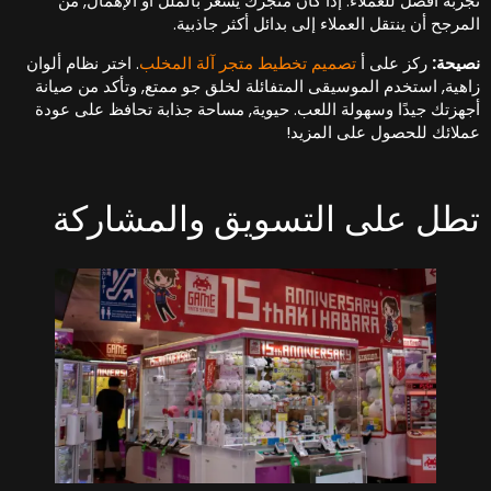
جربة أفضل للعملاء. إذا كان متجرك يشعر بالملل أو الإهمال, من
لمرجح أن ينتقل العملاء إلى بدائل أكثر جاذبية.
صيحة:
ركز على أ
تصميم تخطيط متجر آلة المخلب
. اختر نظام ألوان
اهية, استخدم الموسيقى المتفائلة لخلق جو ممتع, وتأكد من صيانة
جهزتك جيدًا وسهولة اللعب. حيوية, مساحة جذابة تحافظ على عودة
ملائك للحصول على المزيد!
طل على التسويق والمشاركة