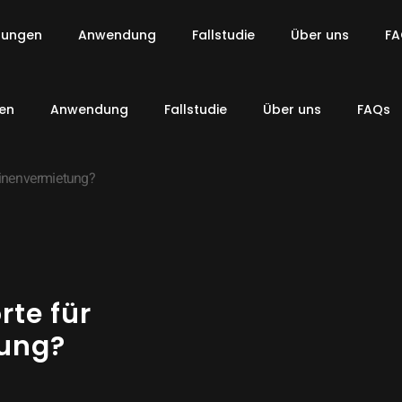
sungen
Anwendung
Fallstudie
Über uns
FA
en
Anwendung
Fallstudie
Über uns
FAQs
hinenvermietung?
rte für
ung?