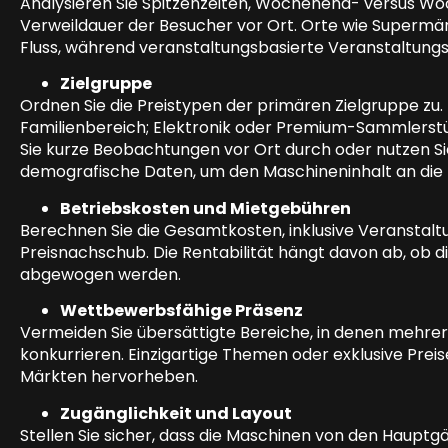
Analysieren Sie Spitzenzeiten, Wochenend- versus Woc
Verweildauer der Besucher vor Ort. Orte wie Supermär
Fluss, während veranstaltungsbasierte Veranstaltung
Zielgruppe
Ordnen Sie die Preistypen der primären Zielgruppe zu. 
Familienbereich; Elektronik oder Premium-Sammlerstü
Sie kurze Beobachtungen vor Ort durch oder nutzen Si
demografische Daten, um den Maschineninhalt an die
Betriebskosten und Mietgebühren
Berechnen Sie die Gesamtkosten, inklusive Veranstal
Preisnachschub. Die Rentabilität hängt davon ab, ob 
abgewogen werden.
Wettbewerbsfähige Präsenz
Vermeiden Sie übersättigte Bereiche, in denen meh
konkurrieren. Einzigartige Themen oder exklusive Prei
Märkten hervorheben.
Zugänglichkeit und Layout
Stellen Sie sicher, dass die Maschinen von den Hauptg