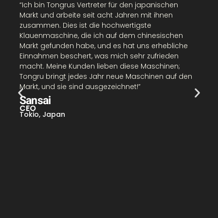
“Ich bin Tongrus Vertreter für den japanischen
K
Markt und arbeite seit acht Jahren mit ihnen
M
zusammen. Dies ist die hochwertigste
d
Klauenmaschine, die ich auf dem chinesischen
e
Markt gefunden habe, und es hat uns erhebliche
P
Einnahmen beschert, was mich sehr zufrieden
T
macht. Meine Kunden lieben diese Maschinen;
h
Tongru bringt jedes Jahr neue Maschinen auf den
Markt, und sie sind ausgezeichnet!”
C
Sansai
N
CEO
Tokio, Japan