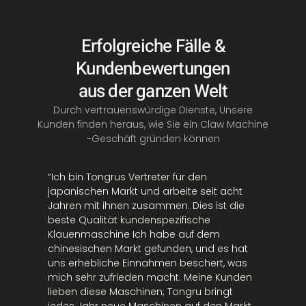
Erfolgreiche Fälle &
Kundenbewertungen
aus der ganzen Welt
Durch vertrauenswürdige Dienste, Unsere
Kunden finden heraus, wie Sie ein Claw Machine
-Geschäft gründen können
“Ich bin Tongrus Vertreter für den
“Ich h
japanischen Markt und arbeite seit acht
Klauen
Jahren mit ihnen zusammen. Dies ist die
und di
beste Qualität
kundenspezifische
Belieb
Klauenmaschine
Ich habe auf dem
noch m
chinesischen Markt gefunden, und es hat
wirklic
uns erhebliche Einnahmen beschert, was
Von To
mich sehr zufrieden macht. Meine Kunden
Wir ha
lieben diese Maschinen; Tongru bringt
Sie ei
jedes Jahr neue Maschinen auf den Markt,
bezieh