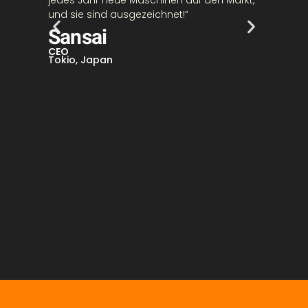
und sie sind ausgezeichnet!”
Tongru
untersc
Sansai
langleb
CEO
Wil
Tokio, Japan
Chef
New Yo