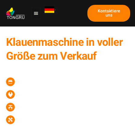
Kontaktiere
uns
Klauenmaschine in voller
Größe zum Verkauf
Anführer des maßgeschneiderten
Klauenmaschinenlieferanten
OEM&ODM, unabhängig R&D-Fähigkeit
All-in-One-Lösung für Arcade & Spielgeschäft & FEC
Kostenlose Designunterstützung & Lebenslange
Wartung