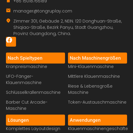
+86 15018766189
manager@tongruplay.com
Zimmer 301, Gebäude 2, NEIN. 120 Donghuan-Straße,
Shiqiao-Straße, Bezirk Panyu, Stadt Guangzhou,
Provinz Guangdong, China.
Nach Spieltypen
Nach Maschinengrößen
Kranpreismaschine
Mini-Klauenmaschine
UFO-Fänger-
Mittlere Klauenmaschine
Klauenmaschine
Riese & Lebensgroße
Schlüsselkrallenmaschine
Maschine
Barber Cut Arcade-
Token-Austauschmaschine
Maschine
Lösungen
Anwendungen
Komplettes Layoutdesign
Klauenmaschinengeschäfte