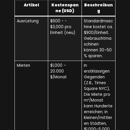
Artikel
Kostenspan
Beschreibun
ne (USD)
g
Ausrüstung
$600 - -
Standardmasc
$3,000 pro
hine kostet ca.
Einheit (neu)
$900/Einheit.
Gebrauchtma
schinen
können 30–50
% sparen.
Mieten
$1,000 –
In
20.000
erstklassigen
$/Monat
Gegenden
(Z.B., Times
Square NYC),
Die Miete pro
m²/Monat
kann Hunderte
erreichen; in
kleinen/mittler
en Städten,
$1,000–5.000