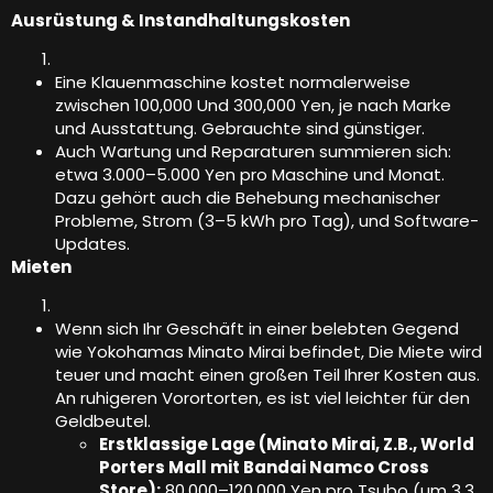
Ausrüstung & Instandhaltungskosten
Eine Klauenmaschine kostet normalerweise
zwischen 100,000 Und 300,000 Yen, je nach Marke
und Ausstattung. Gebrauchte sind günstiger.
Auch Wartung und Reparaturen summieren sich:
etwa 3.000–5.000 Yen pro Maschine und Monat.
Dazu gehört auch die Behebung mechanischer
Probleme, Strom (3–5 kWh pro Tag), und Software-
Updates.
Mieten
Wenn sich Ihr Geschäft in einer belebten Gegend
wie Yokohamas Minato Mirai befindet, Die Miete wird
teuer und macht einen großen Teil Ihrer Kosten aus.
An ruhigeren Vorortorten, es ist viel leichter für den
Geldbeutel.
Erstklassige Lage (Minato Mirai, Z.B., World
Porters Mall mit Bandai Namco Cross
Store):
80,000–120.000 Yen pro Tsubo (um 3.3