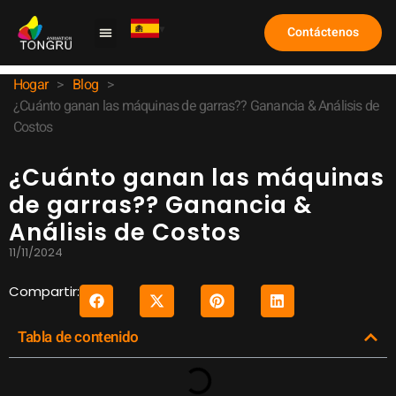
Contáctenos
Máquina de garra
Caso de estudio
Sobre nosotros
Preguntas frecuentes
Hogar
>
Blog
>
¿Cuánto ganan las máquinas de garras?? Ganancia & Análisis de
Costos
¿Cuánto ganan las máquinas
de garras?? Ganancia &
Análisis de Costos
11/11/2024
Compartir:
Tabla de contenido