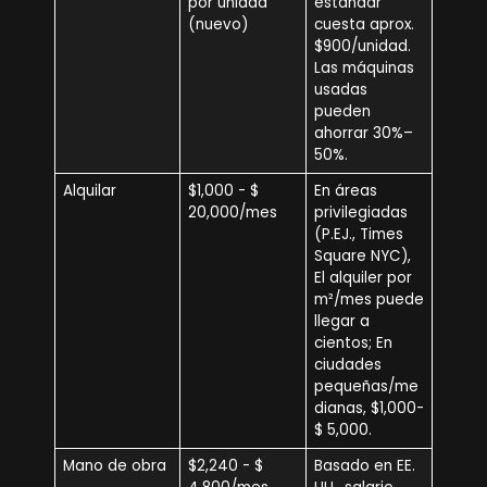
por unidad
estándar
(nuevo)
cuesta aprox.
$900/unidad.
Las máquinas
usadas
pueden
ahorrar 30%–
50%.
Alquilar
$1,000 - $
En áreas
20,000/mes
privilegiadas
(P.EJ., Times
Square NYC),
El alquiler por
m²/mes puede
llegar a
cientos; En
ciudades
pequeñas/me
dianas, $1,000-
$ 5,000.
Mano de obra
$2,240 - $
Basado en EE.