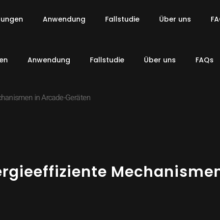
sungen
Anwendung
Fallstudie
Über uns
FA
en
Anwendung
Fallstudie
Über uns
FAQs
chanismen in Arcade-Geräten
ergieeffiziente Mechanisme