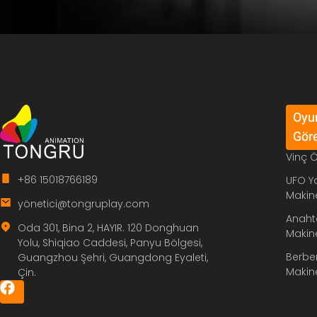
Oyun
Gör
Vinç 
+86 15018766189
UFO Y
Makin
yö
netici@tongruplay.com
Anaht
Oda 301, Bina 2, HAYIR. 120 Donghuan
Makin
Yolu, Shiqiao Caddesi, Panyu Bölgesi,
Berber
Guangzhou Şehri, Guangdong Eyaleti,
Makin
Çin.