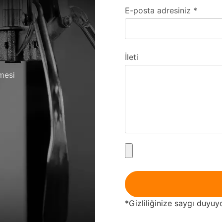
E-posta adresiniz
*
ı
İleti
lmesi
*Gizliliğinize saygı duyuy