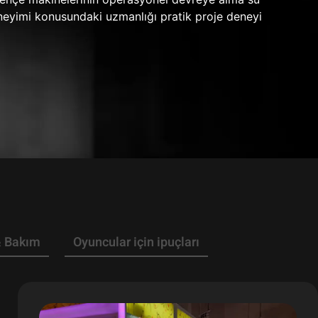
eneyimi konusundaki uzmanlığı pratik proje deneyi
& Bakım
Oyuncular için ipuçları