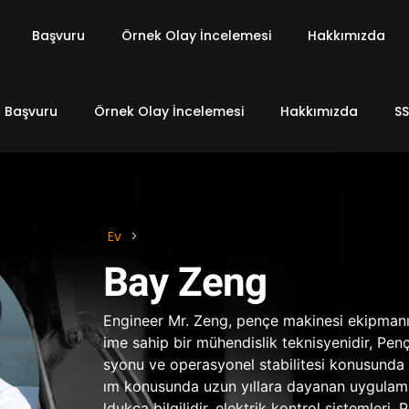
Başvuru
Örnek Olay İncelemesi
Hakkımızda
Başvuru
Örnek Olay İncelemesi
Hakkımızda
SS
Ev
>
Bay Zeng
Engineer Mr
. Zeng, pençe makinesi ekipmanı
ime sahip bir mühendislik teknisyenidir, Pen
syonu ve operasyonel stabilitesi konusunda
ım konusunda uzun yıllara dayanan uygulam
ldukça bilgilidir, elektrik kontrol sistemler