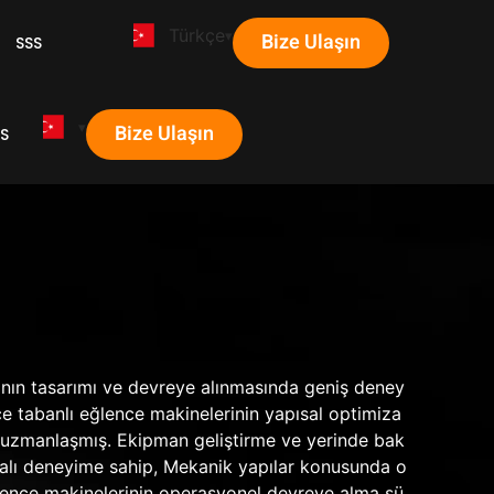
Türkçe
Bize Ulaşın
SSS
Bize Ulaşın
S
nın tasarımı ve devreye alınmasında geniş deney
çe tabanlı eğlence makinelerinin yapısal optimiza
 uzmanlaşmış. Ekipman geliştirme ve yerinde bak
alı deneyime sahip, Mekanik yapılar konusunda o
i, Pençe makinelerinin operasyonel devreye alma sü