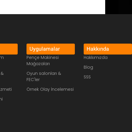
Uygulamalar
Hakkında
im
Pençe Makinesi
Hakkımızda
Mağazaları
Blog
 &
Oyun salonları &
SSS
FEC'ler
izmeti
Örnek Olay İncelemesi
mi