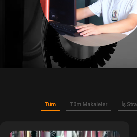
Tüm
Tüm Makaleler
İş Stra