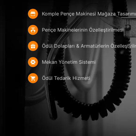
Komple Pençe Makinesi Mağaza Tasarım
Pençe Makinelerinin Özelleştirilmesi
Ödül Dolapları & Armatürlerin Özelleştiri
Mekan Yönetim Sistemi
Ödül Tedarik Hizmeti