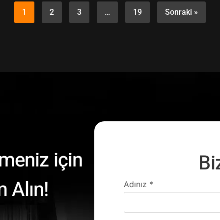
1
2
3
…
19
Sonraki »
meniz için
Bi
 Alın!
Adınız
*