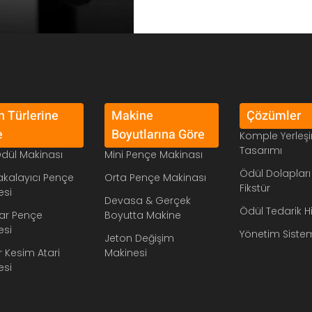
 Türlerine
Makine
Çözümler
e
Boyutlarına Göre
Komple Yerleş
Tasarımı
Ödül Makinası
Mini Pençe Makinası
Ödül Dolapları
akalayıcı Pençe
Orta Pençe Makinası
Fikstür
esi
Devasa & Gerçek
Ödül Tedarik H
ar Pençe
Boyutta Makine
esi
Yönetim Siste
Jeton Değişim
 Kesim Atari
Makinesi
esi