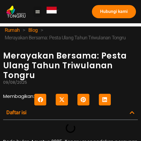
Hubungi kami
Mesin Cakar
Studi kasus
Tentang kami
Rumah
>
Blog
>
Merayakan Bersama: Pesta Ulang Tahun Triwulanan Tongru
Merayakan Bersama: Pesta
Ulang Tahun Triwulanan
Tongru
09/08/2025
Membagikan:
Daftar isi