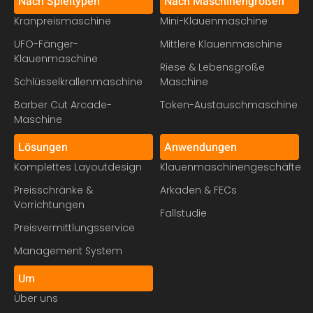
Nach Spieltypen
Nach Maschinengrößen
Kranpreismaschine
Mini-Klauenmaschine
UFO-Fänger-
Mittlere Klauenmaschine
Klauenmaschine
Riese & Lebensgroße
Schlüsselkrallenmaschine
Maschine
Barber Cut Arcade-
Token-Austauschmaschine
Maschine
Lösungen
Anwendungen
Komplettes Layoutdesign
Klauenmaschinengeschäfte
Preisschränke &
Arkaden & FECs
Vorrichtungen
Fallstudie
Preisvermittlungsservice
Management System
Um
Über uns